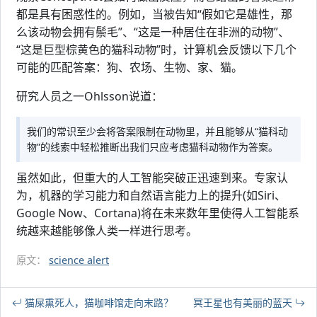
都是具有困惑性的。例如，当被告知“假如它是雄性，那
么该动物会拥有鬃毛”、“这是一种居住在非洲的动物”、
“这是巨型棕黄色的猫科动物”时，计算机会反馈以下几个
可能的匹配答案：狗、农场、生物、家、猫。
研究人员之一Ohlsson说道：
我们的常识至少会将答案限制在动物里，并且能够从“猫科动
物”的线索中轻松推断出我们只应考虑猫科动物作为答案。
虽然如此，但重大的人工智能突破正迅速到来。专家认
为，机器的学习能力和自然语言能力上的提升(如Siri、
Google Now、Cortana)将在未来数年里使得人工智能系
统越来越能够像人类一样进行思考。
原文：
science alert
猫屎熏死人，猫咖啡馆走向末路？
冥王星也有美丽的蓝天