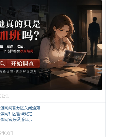
务公告
煎蛋网问答分区关闭通知
煎蛋网社区管理规定
煎蛋网官方渠道公示
蛋传送门