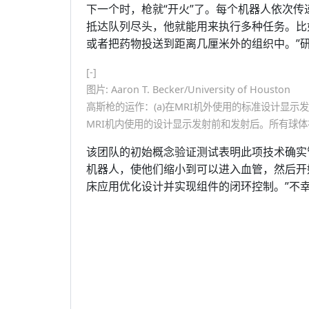
下一个时，枪就“开火”了。每个机器人依次
抵达队列尽头，他就能用来执行多种任务。比
或者把药物投送到距离几厘米外的组织中。”
[-]
图片: Aaron T. Becker/University of Houston
高斯枪的运作：(a)在MRI机外使用的标准设计显示
MRI机内使用的设计显示发射前和发射后。所有球
该团队的初始概念验证测试表明此项技术确实
机器人，使他们缩小到可以进入血管，然后开始
床应用优化设计并实现组件的闭环控制。”不