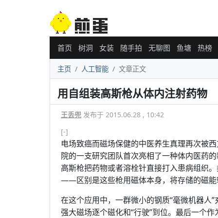
首页
树洞
女装
随手拍
无聊图
鱼塘
热榜
主页
人工智能
文章正文
用自组装高斯枪从体内注射药物
王丢兜
发布于 2015.06.28 , 10:42
[-]
电场致癌而磁场保健的中医养生真理再次被西
院的一支研究团队首次亮相了一种体内医药的
高斯枪把药物或者溶栓针直接打入患病组织。
——区别是这些枪用磁体本身，将存储的磁能
在这个应用中，一群微小的钢质“毫微机器人
强大磁场逐个磁化和“行驶”到位。最后一个