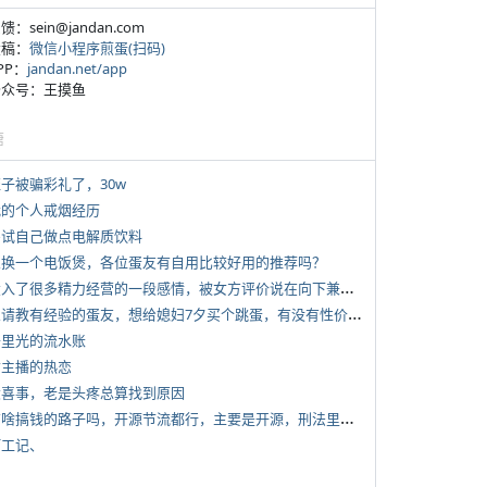
反馈：sein@jandan.com
投稿：
微信小程序煎蛋(扫码)
APP：
jandan.net/app
 公众号：王摸鱼
塘
侄子被骗彩礼了，30w
 我的个人戒烟经历
 尝试自己做点电解质饮料
 想换一个电饭煲，各位蛋友有自用比较好用的推荐吗？
*
投入了很多精力经营的一段感情，被女方评价说在向下兼容我，感觉有点破防
*
想请教有经验的蛋友，想给媳妇7夕买个跳蛋，有没有性价比高的推荐
 千里光的流水账
女主播的热恋
 大喜事，老是头疼总算找到原因
*
有啥搞钱的路子吗，开源节流都行，主要是开源，刑法里的咱不做
打工记、