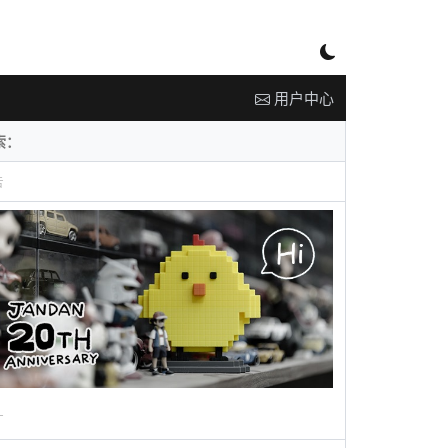
用户中心
告
广