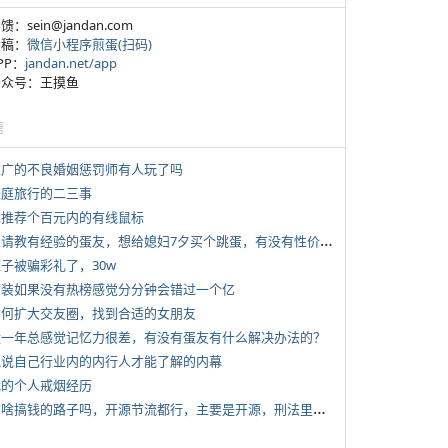
反馈：sein@jandan.com
投稿：
微信小程序煎蛋(扫码)
APP：
jandan.net/app
 公众号：王摸鱼
塘
 推广的不良婚姻惩罚师有人玩了吗
 家庭旅行的二三事
 求推荐个百元内的有线鼠标
*
想请教有经验的蛋友，想给媳妇7夕买个跳蛋，有没有性价比高的推荐
侄子被骗彩礼了，30w
 女装如果没有热榜感觉分分钟会错过一个亿
 如何扩大交友圈，找到合适的女朋友
 近一年总感觉记忆力很差，有没有蛋友有什么解决办法的？
 说说自己行业内的内行人才能了解的内幕
 我的个人戒烟经历
*
有啥搞钱的路子吗，开源节流都行，主要是开源，刑法里的咱不做