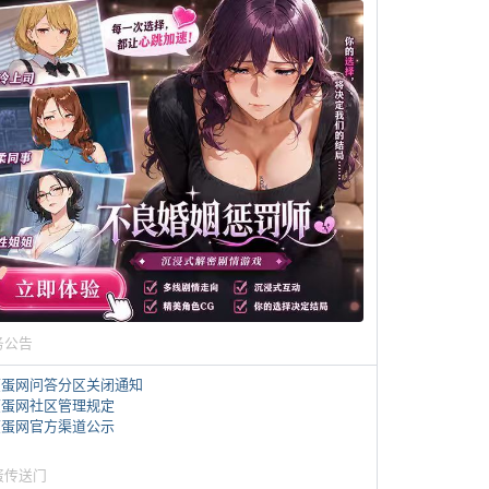
务公告
煎蛋网问答分区关闭通知
煎蛋网社区管理规定
煎蛋网官方渠道公示
蛋传送门