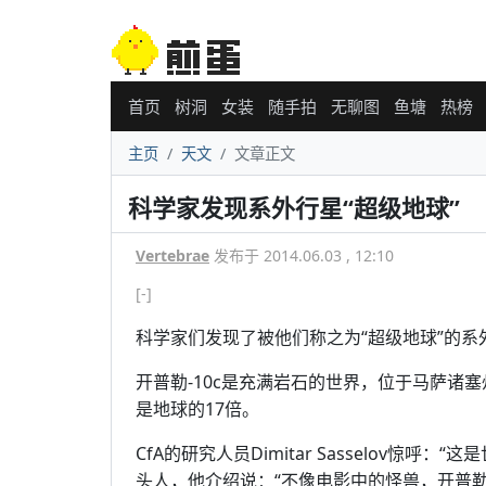
首页
树洞
女装
随手拍
无聊图
鱼塘
热榜
主页
天文
文章正文
科学家发现系外行星“超级地球”
Vertebrae
发布于 2014.06.03 , 12:10
[-]
科学家们发现了被他们称之为“超级地球”的系
开普勒-10c是充满岩石的世界，位于马萨诸塞
是地球的17倍。
CfA的研究人员Dimitar Sasselov惊
头人，他介绍说：“不像电影中的怪兽，开普勒-