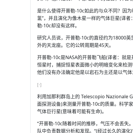
是什么使得开普勒-10c如此的与众不同？因
氢”，并且演化为像木星一样的气体巨星(译者
勒-10c却没有这样。
研究人员说，开普勒-10c的直径约为18000
外的天龙座。它的公转周期是45天。
开普勒-10c是NASA的开普勒飞船(译者：
恒星时，捕捉恒星表面微小的明暗变化来检测
他们没有办法确定他是以岩石为主还是以气体
[-]
利用加那利群岛上的 Telescopio Nazionale
面探测设备)来测量开普勒-10c的质量。科
气体巨行星(意味着可能有生命)。
“开普勒-10c随着时间的推移，气压不会丢失。它有
队中负责数据分析和发现。“(经过长久的演化