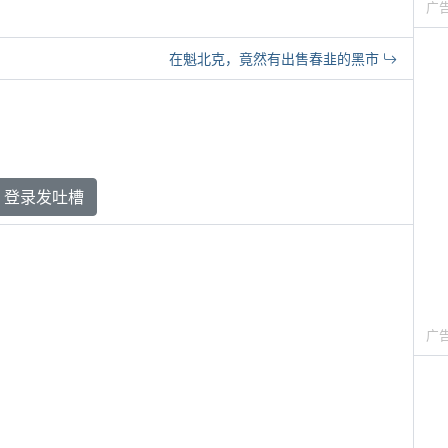
广
在魁北克，竟然有出售春韭的黑市
登录发吐槽
广