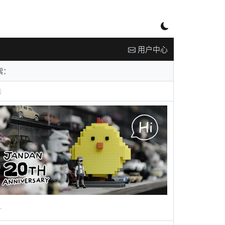
用户中心
告
广