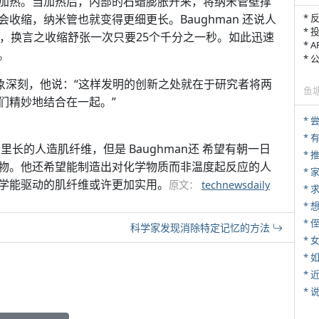
加热。当加热后，内部的石蜡膨胀开来，将纳米管壁撑
收缩，纳米管也就变得更细更长。Baughman 还说人
* 
* 
张，换言之收缩舒张一次只要25个千分之一秒。如此迅速
* 
。
*
到印象深刻，他说：“这样发明的创新之处就在于研究者将两
鱼
们精妙地结合在一起。”
*
公里长的人造肌纤维，但是 Baughman还 希望有朝一日
*
物。他还希望能制造出对化学物质而非温度起反应的人
*
学能驱动的肌纤维或许更加实用。
原文：
technewsdaily
*
* 
科学家发现消除特定记忆的方法
*
*
*
*