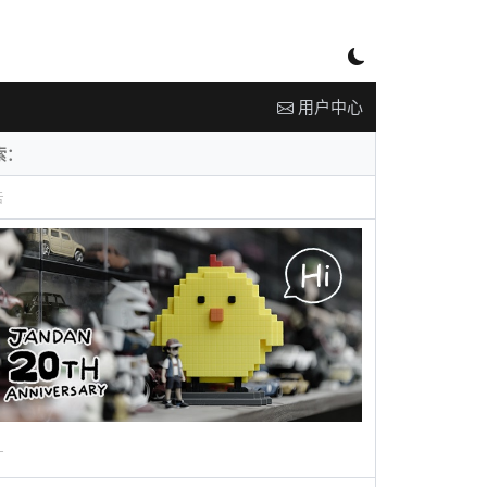
用户中心
告
广