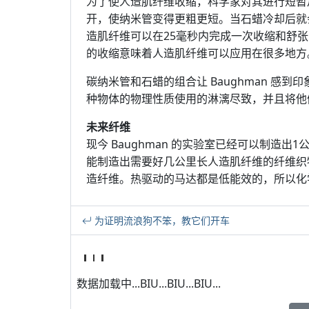
为了使人造肌纤维收缩，科学家对其进行短暂
开，使纳米管变得更粗更短。当石蜡冷却后就会
造肌纤维可以在25毫秒内完成一次收缩和舒
的收缩意味着人造肌纤维可以应用在很多地方
碳纳米管和石蜡的组合让 Baughman 感
种物体的物理性质使用的淋漓尽致，并且将他
未来纤维
现今 Baughman 的实验室已经可以制造出1
能制造出需要好几公里长人造肌纤维的纤维织
造纤维。热驱动的马达都是低能效的，所以化
为证明流浪狗不笨，教它们开车
数据加载中...BIU...BIU...BIU...