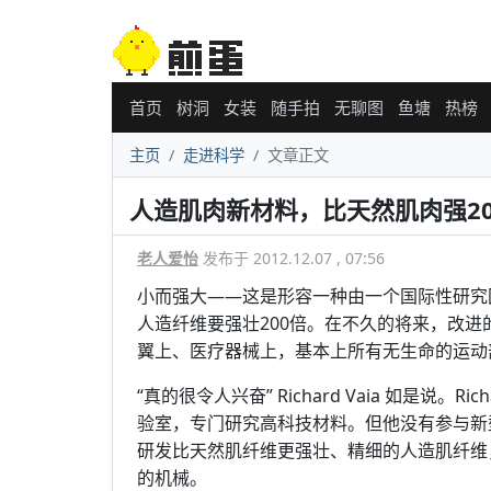
首页
树洞
女装
随手拍
无聊图
鱼塘
热榜
主页
走进科学
文章正文
人造肌肉新材料，比天然肌肉强20
老人爱怡
发布于 2012.12.07 , 07:56
小而强大——这是形容一种由一个国际性研究
人造纤维要强壮200倍。在不久的将来，改
翼上、医疗器械上，基本上所有无生命的运动
“真的很令人兴奋” Richard Vaia 如是说
验室，专门研究高科技材料。但他没有参与新
研发比天然肌纤维更强壮、精细的人造肌纤维
的机械。