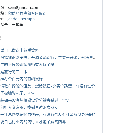
反馈：sein@jandan.com
投稿：
微信小程序煎蛋(扫码)
APP：
jandan.net/app
 公众号：王摸鱼
塘
 尝试自己做点电解质饮料
*
有啥搞钱的路子吗，开源节流都行，主要是开源，刑法里的咱不做
 推广的不良婚姻惩罚师有人玩了吗
 家庭旅行的二三事
 求推荐个百元内的有线鼠标
*
想请教有经验的蛋友，想给媳妇7夕买个跳蛋，有没有性价比高的推荐
侄子被骗彩礼了，30w
 女装如果没有热榜感觉分分钟会错过一个亿
 如何扩大交友圈，找到合适的女朋友
 近一年总感觉记忆力很差，有没有蛋友有什么解决办法的？
 说说自己行业内的内行人才能了解的内幕