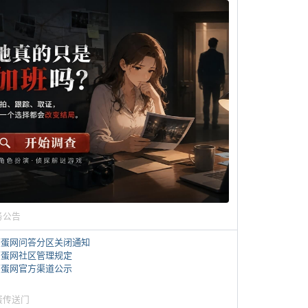
务公告
煎蛋网问答分区关闭通知
煎蛋网社区管理规定
煎蛋网官方渠道公示
蛋传送门