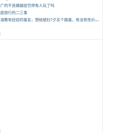
 推广的不良婚姻惩罚师有人玩了吗
 家庭旅行的二三事
*
想请教有经验的蛋友，想给媳妇7夕买个跳蛋，有没有性价比高的推荐
告
告