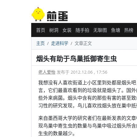
首页
树洞
女装
随手拍
无聊图
鱼塘
热榜
主页
走进科学
文章正文
烟头有助于鸟巢抵御寄生虫
老人爱怡
发布于 2012.12.06 , 17:56
我想没有人喜欢街道上小区里到处都是烟头吧
言，它们最喜欢看到的垃圾就是烟头了。国外
些外来病菌。烟头中含有的那些有害的甚至致
习性的研究发现，鸟儿喜欢找烟头放在巢中抵
来自墨西哥大学的研究者们在最新发表的文章
现鸟巢中寄生虫的数量与鸟巢中吸过烟头所含
生虫的数量越少。