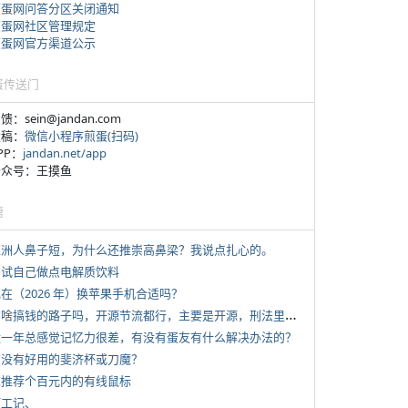
煎蛋网问答分区关闭通知
煎蛋网社区管理规定
煎蛋网官方渠道公示
蛋传送门
反馈：sein@jandan.com
投稿：
微信小程序煎蛋(扫码)
APP：
jandan.net/app
 公众号：王摸鱼
塘
 亚洲人鼻子短，为什么还推崇高鼻梁？我说点扎心的。
 尝试自己做点电解质饮料
现在（2026 年）换苹果手机合适吗？
*
有啥搞钱的路子吗，开源节流都行，主要是开源，刑法里的咱不做
 近一年总感觉记忆力很差，有没有蛋友有什么解决办法的？
 有没有好用的斐济杯或刀魔？
 求推荐个百元内的有线鼠标
打工记、