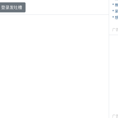
*
登录发吐槽
*
广
广