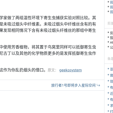
*
*
*
学家做了两组温性环境下寄生虫捕获实验对照比较。其
煎
是未吸过烟头中纤维素。未吸过烟头中纤维丝含有的有
果发现相同情况下含有未吸过烟头纤维丝的那组中寄生
* 
* 
* 
中使用芳香植物，将其置于鸟窝里同样可以抵御寄生虫
*
尼古丁以及其他的化学物质更多的是发挥抵御寄生虫作
鱼
*
这作为你乱扔烟头的借口。
原文：
geekosystem
*
* 
旅行者1号即将步入星际空间
*
*
*
* 