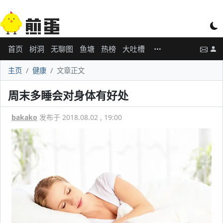
首页
树洞
无聊图
鱼塘
热榜
大吐槽
主页
健康
文章正文
周末多睡会对身体有好处
bakako
发布于 2018.08.02 , 19:00