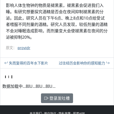
影响人体生物钟的物质是褪黑素，褪黑素会促进我们入
睡。有研究想要探究酒精是否会在夜间抑制褪黑素的分
泌。因此，研究人员在下午6点、晚上8点和10点给受试
者喂服不同剂量的酒精。研究人员发现，较低剂量的酒精
不会对睡眠造成影响，而剂量变大会使褪黑素在夜间的分
泌被抑制20%。
原文：
providr
失而复得的百年水下影片
过往经历会影响你的感知能力
数据加载中...BIU...BIU...BIU...
登录发吐槽
关于我们
·
用户协议
·
隐私政策
·
煎蛋APP