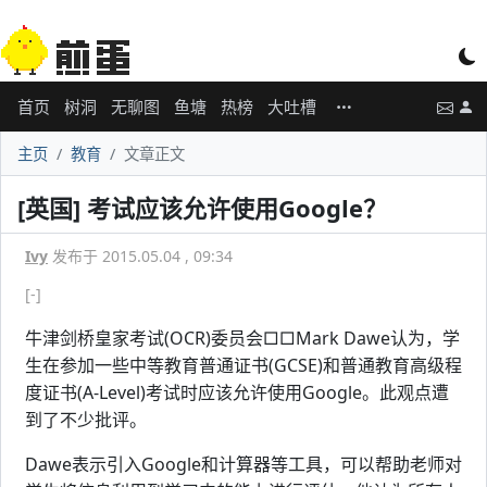
首页
树洞
无聊图
鱼塘
热榜
大吐槽
主页
教育
文章正文
[英国] 考试应该允许使用Google？
Ivy
发布于 2015.05.04 , 09:34
[-]
牛津剑桥皇家考试(OCR)委员会□□Mark Dawe认为，学
生在参加一些中等教育普通证书(GCSE)和普通教育高级程
度证书(A-Level)考试时应该允许使用Google。此观点遭
到了不少批评。
Dawe表示引入Google和计算器等工具，可以帮助老师对