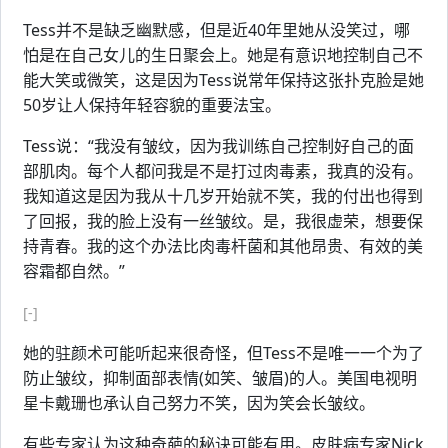
Tess并不是缺乏幽默感，但是近40年里她从没笑过，哪
怕是在自己女儿的生日聚会上。她是有意识地控制自己不
能大笑或微笑，这是因为Tess说常年保持这张扑克脸是她
50岁让人保持年轻容貌的重要法宝。
Tess说：“我没有皱纹，因为我训练自己控制好自己的面
部肌肉。每个人都问我是不是打过肉毒素，我真的没有。
我知道这是因为我从十几岁开始就不笑，我的付出也得到
了回报，我的脸上没有一丝皱纹。是，我很虚荣，想要保
持青春。我的这个办法比肉毒杆菌和其他昂贵、有效的美
容霜都自然。”
[-]
她的驻颜术可能听起来很奇怪，但Tess不是唯一一个为了
防止皱纹，抑制面部表情(如笑、皱眉)的人。美国电视明
星卡戴珊也承认自己努力不笑，因为笑会长皱纹。
有些专家认为这种奇葩的秘诀可能有用。皮肤病专家Nick