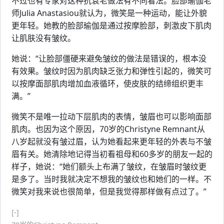
不过也有专家对这种抗衰老做法有不同看法。脸部瑜伽老
师Julia Anastasiou就认为，微笑是一种运动，能让外貌
更年轻。她教的脸部瑜伽是通过按摩脸部，刺激皮下肌肉
让肌肤没有皱纹。
她说：“让脸部僵硬来避免皱纹的做法是错误的，根本没
有效果。皱纹时因为肌肉缺乏张力和弹性引起的，微笑可
以按摩面部肌肉增加血液循环，使皮肤的结缔组织更丰
满。”
微笑不是唯一拉动下层肌肉的表情，皱眉也可以影响面部
肌肉。也因为这个原因，70岁的Christyne Remnant从
八岁起就没有皱过眉，认为她看起来更年轻的外表与不皱
眉有关。她清除地记得当初看祖母和60多岁的朋友一起的
样子，她说：“她们额头上布满了皱纹，在皱眉时皱纹更
是多了。当时我就决定不想我的皱纹也和她们的一样。不
微笑对我来说也很简单，但是我觉得那样做有点过了。”
[-]