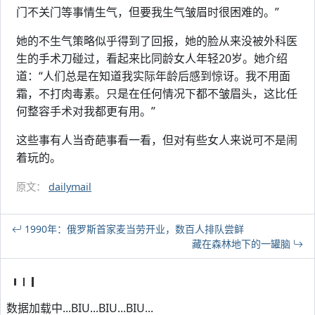
门不关门等事情生气，但要我生气皱眉时很困难的。”
她的不生气策略似乎得到了回报，她的脸从来没被外科医
生的手术刀碰过，看起来比同龄女人年轻20岁。她介绍
道：“人们总是在知道我实际年龄后感到惊讶。我不用面
霜，不打肉毒素。只是在任何情况下都不皱眉头，这比任
何整容手术对我都更有用。”
这些事有人当奇葩事看一看，但对有些女人来说可不是闹
着玩的。
原文：
dailymail
1990年：俄罗斯首家麦当劳开业，数百人排队尝鲜
藏在森林地下的一罐脑
数据加载中...BIU...BIU...BIU...