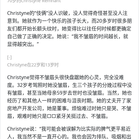
70岁的Christyne Remnant
Christyne的“伎俩”没人识破，没人觉得奇怪甚至没人注
意到。她就作为一个快乐的孩子长大，而20多岁时很多朋
友们都开始长额头纹时，她变得比以往任何时候都更确定
自己做了正确的决定。她说：“我不皱眉的时间越长，就
显得越突出。”
[-]
Christyne在22岁和13岁时
Christyne觉得不皱眉头很快盘踞她的心灵，完全没难
度。32岁考驾照时她没皱眉，生三个孩子的分娩过程中没
有皱眉，甚至当她母亲59岁去世时也没皱眉。当然，她也
经历了和其他人一样的困难与沮丧时期。她的丈夫开了家
房地产开发公司，她是董事。烦恼难过时她只是哭、不皱
眉，艰难时她只是□□紧牙关挺过去、不皱眉。
Christyne说：“我可能会被误解为比实际的脾气更平易近
人，我当然不是一直开心的。我也会因为排队、吸烟和出