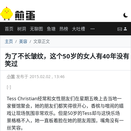
首页
树洞
无聊图
鱼塘
热榜
大吐槽
主页
美容
文章正文
为了不长皱纹，这个50岁的女人有40年没有
笑过
小笨
发布于 2015.02.02 , 13:46
[-]
Tess Christian经常和女性朋友们在星期五晚上去当地一
家餐馆聚会，她的朋友们都笑得很开心，香槟与喧闹的嬉
戏让现场氛围非常欢乐。但是50岁的Tess却与这快乐场
景格格不入，她一直板着脸在她的朋友周围，嘴角没有一
丝笑容。