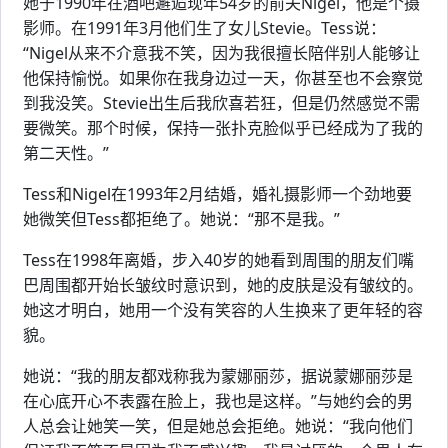
她于1990年在酒吧邂逅现年54岁的前夫Nigel，他是个摄
影师。在1991年3月他们生了女儿Stevie。Tess说：
“Nigel从来不介意我不笑，因为我很擅长陪伴别人能够让
他保持愉悦。如果你在我身边过一天，你甚至也不会察觉
到我没笑。Stevie出生后我欣喜若狂，但是仍然感觉不需
要微笑。那个时候，保持一张扑克脸似乎已经成为了我的
第二天性。”
Tess和Nigel在1993年2月结婚，婚礼摄影师一个劲地要
她微笑但Tess都拒绝了。她说：“那不是我。”
Tess在1998年离婚，步入40岁的她看到周围的朋友们嘴
巴周围都开始长皱纹时意识到，她的皮肤是没有皱纹的。
她这才明白，她用一个没有笑容的人生换来了更年轻的容
貌。
她说：“我的朋友都戏称我为蒙娜丽莎，据说蒙娜丽莎是
在心底开心不表露在脸上，我也是这样。”与她约会的男
人总会让她笑一笑，但是她总会拒绝。她说：“我向他们