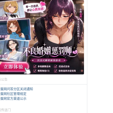
务公告
煎蛋网问答分区关闭通知
煎蛋网社区管理规定
煎蛋网官方渠道公示
蛋传送门