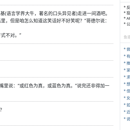
* 
斯基(语言学界大牛，著名的口头异见者)走进一间酒吧。
* 
* 
话里，但是咱怎么知道这笑话好不好笑呢？”哥德尔说：
*
式不对。”
鱼
*
*
*
*
嘴里说：“或红色为真，或蓝色为真。”说完还非得加一
* 
*
*
员？
*
*