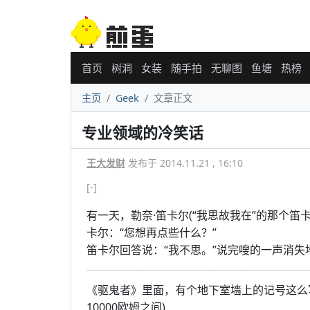
首页
树洞
女装
随手拍
无聊图
鱼塘
热榜
主页
Geek
文章正文
专业领域的冷笑话
王大发财
发布于 2014.11.21 , 16:10
[-]
有一天，勒奈·笛卡尔(“我思故我在”的那个
卡尔：“您想再点些什么？”
笛卡尔回答说：“我不思。”说完嗖的一声消
《驱鬼者》里面，有个地下室墙上的记号这么写
10000欧姆之间)