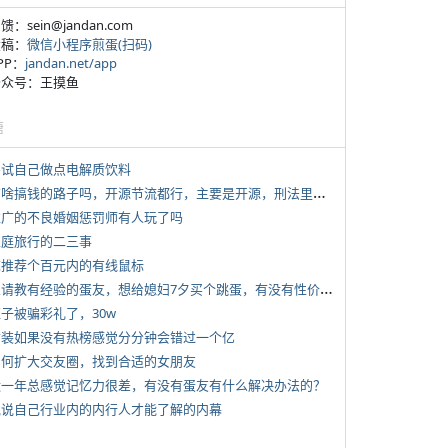
反馈：sein@jandan.com
投稿：
微信小程序煎蛋(扫码)
APP：
jandan.net/app
 公众号：王摸鱼
塘
 尝试自己做点电解质饮料
*
有啥搞钱的路子吗，开源节流都行，主要是开源，刑法里的咱不做
 推广的不良婚姻惩罚师有人玩了吗
 家庭旅行的二三事
 求推荐个百元内的有线鼠标
*
想请教有经验的蛋友，想给媳妇7夕买个跳蛋，有没有性价比高的推荐
侄子被骗彩礼了，30w
 女装如果没有热榜感觉分分钟会错过一个亿
 如何扩大交友圈，找到合适的女朋友
 近一年总感觉记忆力很差，有没有蛋友有什么解决办法的？
 说说自己行业内的内行人才能了解的内幕