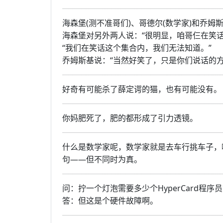
海森堡(测不准哥们)、哥德尔(数学家)和乔姆
海森堡对另外两人说：“很明显，咱哥仨在笑
“我们在笑话这个集合内，我们无法知道。”
乔姆斯基说：“当然好笑了，只是你们说话的方
好奇有可能杀了薛定谔的猫，也有可能没有。
你妈肥死了，肥的都形成了引力透镜。
什么是数学家呢，数学家就是去车行挑车子，
句——但不同时为真。
问：拧一个灯泡需要多少个HyperCard程序
答：但这是个硬件故障啊。