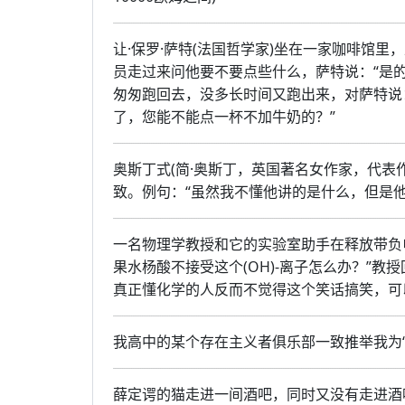
让·保罗·萨特(法国哲学家)坐在一家咖啡馆
员走过来问他要不要点些什么，萨特说：“是
匆匆跑回去，没多长时间又跑出来，对萨特说
了，您能不能点一杯不加牛奶的？”
奥斯丁式(简·奥斯丁，英国著名女作家，代表
致。例句：“虽然我不懂他讲的是什么，但是
一名物理学教授和它的实验室助手在释放带负电
果水杨酸不接受这个(OH)-离子怎么办？”教授
真正懂化学的人反而不觉得这个笑话搞笑，可
我高中的某个存在主义者俱乐部一致推举我为“
薛定谔的猫走进一间酒吧，同时又没有走进酒