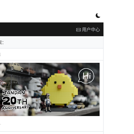
用户中心
告
广