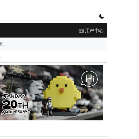
用户中心
告
广