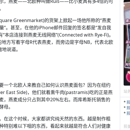
，燕麦——北欧种叫做Ruis——比小麦具有多4倍的可
。
are Greenmarket)的货架上掀起一场他所称的“燕麦
麦的力量”。甚至，在他的iPhone邮件回复的签名都是“发自我
还有“本店连接到燕麦无线网络”(Connected with Rye-Fi)。
的地方写着字母R代表燕麦，而旁边是字母NB，代表北欧
骄傲地说道。
要一个北欧人来教自己如何认识燕麦面包？因为在纽约
站
ast Side)，他们就着熏牛肉(pastramis)吃的正是燕
麦，燕麦成分只占到其中20%左右。而库希斯托销售的
*
酵母。
*
*
。在这个时候，大家都讲究纯天然的东西。越是制作粗
种特别难以下咽的东西，看起来就越是符合人们对健康
煎