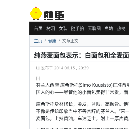
首页
树洞
女装
随手拍
无聊图
鱼塘
热榜
主页
健康
文章正文
纯燕麦面包表示：白面包和全麦面
LJ
发布于 2014.06.15 , 20:39
[-]
芬兰人西摩·库希斯托(Simo Kuusisto)正准
国人的心——尽管他的小面包卖得非常贵，而
库希斯托身材修长，金发，蓝眼，高颧骨。他
不像是传统印象当中不善言辞的芬兰人。“来一
麦面包，上抹黄油，车达芝士，附上一厚片黄