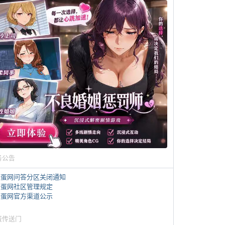
务公告
煎蛋网问答分区关闭通知
煎蛋网社区管理规定
煎蛋网官方渠道公示
蛋传送门