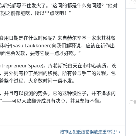
广
希斯托都忍不住发火了。“这问的都是什么鬼问题？”他对
过期之前都能吃，所以早点吃吧！”
食用日期是在什么时候呢？来自赫尔辛基一家米其林餐
·劳科宁(Sasu Laukkonen)向我们解释说，应该在新作出
的面包会发软，要等它硬一点才好吃。”
epreneur Space)。库希斯托白天在市中心卖货，晚
，另外则有拉丁美洲的移民。所有参与手工的过程，包
着整个过程，大多数时间一语不发。
，并且可以预测的势头。它的这种慢性子，并不追求闪
su”——可以大致翻译成具有决心，并且坚持不懈。
广
陪审团犯低级错误放走重罪犯