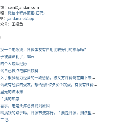
反馈：sein@jandan.com
投稿：
微信小程序煎蛋(扫码)
APP：
jandan.net/app
 公众号：王摸鱼
塘
 想换一个电饭煲，各位蛋友有自用比较好用的推荐吗？
侄子被骗彩礼了，30w
 我的个人戒烟经历
 尝试自己做点电解质饮料
*
投入了很多精力经营的一段感情，被女方评价说在向下兼容我，感觉有点破防
*
想请教有经验的蛋友，想给媳妇7夕买个跳蛋，有没有性价比高的推荐
 千里光的流水账
女主播的热恋
 大喜事，老是头疼总算找到原因
*
有啥搞钱的路子吗，开源节流都行，主要是开源，刑法里的咱不做
打工记、