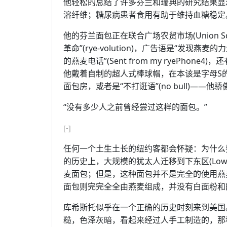
他轻松的总结了许多芬兰和瑞典的研究结果显示
溶纤维；糖尿病患者食用有助于维持血糖稳定
他的芬兰面包正在联合广场农贸市场(Union Squ
革命”(rye-volution)，广告语是“发现燕
的燕麦电话”(Sent from my ryePhone4)，
他戴着自制的超人式棒球帽，在本该是字母S
面包房，或者是“不打诳语”(no bull)——他
“没有多少人之前曾经尝过这样的面包。”
[-]
任何一个土生土长的纽约客都会怀疑：为什么
的历史上，大规模的犹太人迁移到下东区(Lower E
麦面包；但是，这种面包并不是完全的使用燕
面包则完完全全由燕麦组成，并没有白面粉和
库希斯托似乎在一个正确的历史时刻来到美国
糙，色泽灰暗，看起来经过人手工制造的，那