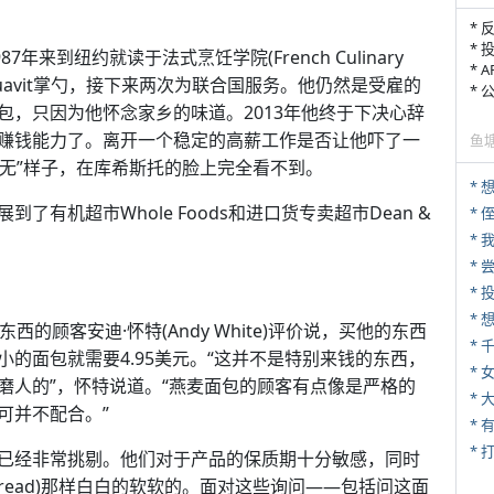
* 
* 
来到纽约就读于法式烹饪学院(French Culinary
* 
h Aquavit掌勺，接下来两次为联合国服务。他仍然是受雇的
*
包，只因为他怀念家乡的味道。2013年他终于下决心辞
赚钱能力了。离开一个稳定的高薪工作是否让他吓了一
鱼
三无”样子，在库希斯托的脸上完全看不到。
*
有机超市Whole Foods和进口货专卖超市Dean &
* 
*
*
东西的顾客安迪·怀特(Andy White)评价说，买他的东西
*
的面包就需要4.95美元。“这并不是特别来钱的东西，
* 
磨人的”，怀特说道。“燕麦面包的顾客有点像是严格的
*
可并不配合。”
* 
已经非常挑剔。他们对于产品的保质期十分敏感，同时
Bread)那样白白的软软的。面对这些询问——包括问这面