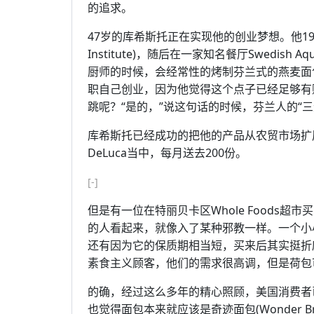
的追求。
47岁的库希斯托正在实现他的创业梦想。他1987年
Institute)，随后在一家知名餐厅Swedis
厨师的时候，会经常性的烤制芬兰式的燕麦面
职自己创业，因为他觉得这个点子已经足够有
跳呢？“是的，”说这句话的时候，芬兰人的“
库希斯托已经成功的把他的产品从农贸市场扩展到了
DeLuca当中，每月送去200份。
[-]
但是有一位在特丽贝卡区Whole Foods超市买
的人看起来，就像入了某种邪教一样。一个小小
还有因为它的保质期相当短，买来后其实挺折
素食主义顾客，他们的需求很高调，但是荷包
的确，经过这么多年的精心照顾，美国消费者
也觉得面包本来就应该是奇迹面包(Wonder 