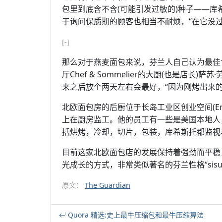
包里到底含不含(可能引发过敏的)种子——库
于询问保质期的顾客也相当不耐烦，“在它没
[-]
那么对于燕麦面包来说，芬兰人自己认为最佳
厅Chef & Sommelier的大厨(也是店长)萨苏
来之后放个两天左右会最好，“因为刚烤出来
北欧面包房的后厨位于长岛工业区创业空间(Entr
上在厨房监工。他的员工有一些是美国本地人
括烘烤，冷却，切片，包装，库希斯托都监视
目前这家北欧面包店的发展保持着强劲而平稳
光成长的方式，非常类似著名的芬兰性格“si
原文：
The Guardian
Quora 精选:史上最牛压缩包和最牛压缩算法