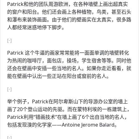
Patrick和他的团队周游欧洲，在各种墙壁上画出超真实
的窗户和阳台。他们还会画上各种植物，鸟类，甚至石头
和瀑布来装饰画面。由于他们的壁画实在太真实，很多路
人都经常迷惑地停下脚步。
[-]
Patrick 这个牛逼的画家常常能将一面面单调的墙壁转化
为热闹的咖啡厅，面包店，操场，学生宿舍等等。同时他
还会在壁画中安插一些当地的名人。如果你走近看看，就
能在壁画中认出一些正站在阳台或窗前的名人。
[-]
举个例子，Patrick在阿尔卑斯山下的导游办公室的墙上
画了20个登山运动的先驱。而在蒙特利埃的一栋建筑上，
Patrick利用“错画技术”在墙上画了6个出自当地的名人，
包括发现溴的化学家——Antoine Jerome Balard。
[-]