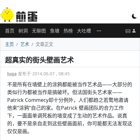
首页
树洞
无聊图
鱼塘
热榜
大吐槽
主页
艺术
文章正文
超真实的街头壁画艺术
luga
发布于 2014.06.07 , 08:45
不是所有在墙壁上的涂鸦都能被当作艺术品——大部分的
类似行为都被当作是搞破坏。但法国街头艺术家——
Patrick Commecy却十分例外，人们都趋之若鹜地邀请
他来”涂鸦“自己的家。在Patrick 壁画团队的合力工作
下，一面面单调死板的墙变成了生动的艺术作品。说真
的，要不是亲自走到这些壁画面前，你可能都无法发现这
仅仅是画。