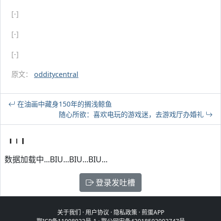
[-]
[-]
[-]
原文：
odditycentral
在油画中藏身150年的搁浅鲸鱼
随心所欲：喜欢电玩的游戏迷，去游戏厅办婚礼
数据加载中...BIU...BIU...BIU...
登录发吐槽
关于我们
·
用户协议
·
隐私政策
·
煎蛋APP