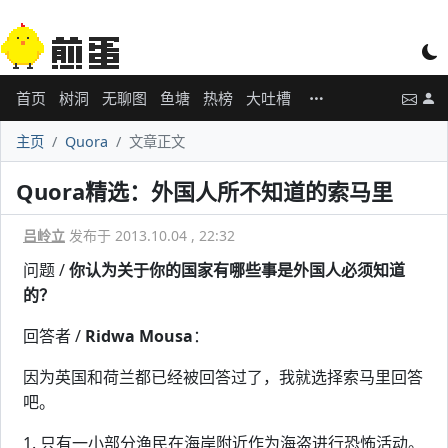
首页
树洞
无聊图
鱼塘
热榜
大吐槽
主页
Quora
文章正文
Quora精选：外国人所不知道的索马里
吕岭立
发布于 2013.10.04 , 22:32
问题 /
你认为关于你的国家有哪些事是外国人必须知道
的？
回答者 /
Ridwa Mousa
：
因为英国和荷兰都已经被回答过了，我就选择索马里回答
吧。
1. 只有一小部分渔民在海岸附近作为海盗进行恐怖活动。