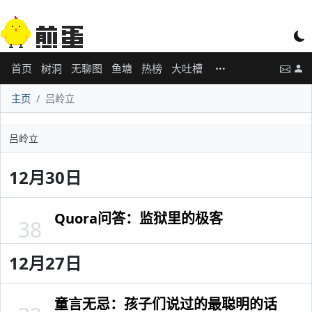
首页
树洞
无聊图
鱼塘
热榜
大吐槽
主页
吕岭立
吕岭立
12月30日
Quora问答：监狱里的极客
38
12月27日
童言无忌：孩子们说过的最聪明的话