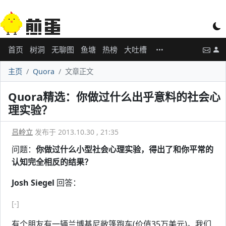
首页
树洞
无聊图
鱼塘
热榜
大吐槽
主页
Quora
文章正文
Quora精选：你做过什么出乎意料的社会心
理实验？
吕岭立
发布于 2013.10.30 , 21:35
问题：
你做过什么小型社会心理实验，得出了和你平常的
认知完全相反的结果？
Josh Siegel
回答：
[-]
有个朋友有一辆兰博基尼敞篷跑车(价值35万美元)。我们