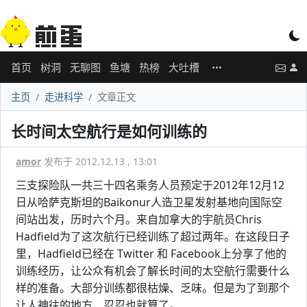
首页
树洞
无聊图
鱼塘
热榜
大吐槽
主页
走进科学
文章正文
长时间太空航行是如何训练的
amor
发布于 2012.12.13 , 13:01
三支探险队一共三十四名乘务人员预定于2012年12月12
日从哈萨克斯坦的Baikonur人造卫星发射基地向国际空
间站出发，历时六个月。来自加拿大的宇航员Chris
Hadfield为了这次航行已经训练了超过两年。在这段日子
里，Hadfield已经在 Twitter 和 Facebook上分享了他的
训练经历，让公众有机会了解长时间的太空航行需要什么
样的准备。大部分训练都很枯燥、乏味。但是为了到那个
让人神往的地方，忍忍也就算了。