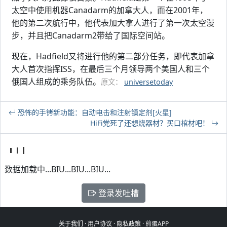
太空中使用机器Canadarm的加拿大人，而在2001年，
他的第二次航行中，他代表加大拿人进行了第一次太空漫
步，并且把Canadarm2带给了国际空间站。
现在，Hadfield又将进行他的第二部分任务，即代表加拿
大人首次指挥ISS，在最后三个月领导两个美国人和三个
俄国人组成的乘务队伍。
原文：
universetoday
恐怖的手铐新功能：自动电击和注射镇定剂[火星]
HiFi党死了还想烧器材？买口棺材吧！
数据加载中...BIU...BIU...BIU...
登录发吐槽
关于我们
·
用户协议
·
隐私政策
·
煎蛋APP