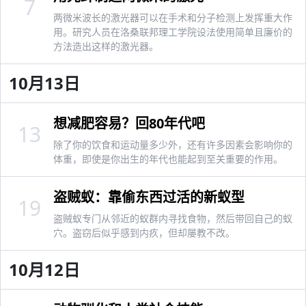
7
两微米波长的激光器可以在手术和分子检测上发挥重大作
用。研究人员在洛桑联邦理工学院设法使用简单且廉价的
方法造出这样的激光器。
10月13日
想减肥容易？回80年代吧
13
除了你的饮食和运动量多少外，还有许多因素会影响你的
体重，即使是你出生的年代也能起到至关重要的作用。
盗贼蚁：靠偷东西过活的新蚁型
19
盗贼蚁专门从邻近的蚁群内寻找食物，然后带回自己的蚁
穴。盗窃后似乎感到内疚，但却屡教不改。
10月12日