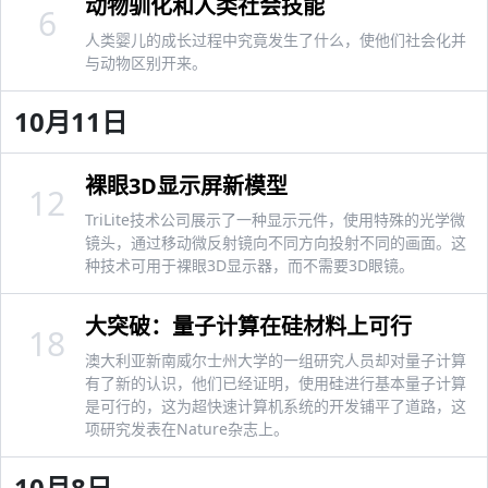
动物驯化和人类社会技能
6
人类婴儿的成长过程中究竟发生了什么，使他们社会化并
与动物区别开来。
10月11日
裸眼3D显示屏新模型
12
TriLite技术公司展示了一种显示元件，使用特殊的光学微
镜头，通过移动微反射镜向不同方向投射不同的画面。这
种技术可用于裸眼3D显示器，而不需要3D眼镜。
大突破：量子计算在硅材料上可行
18
澳大利亚新南威尔士州大学的一组研究人员却对量子计算
有了新的认识，他们已经证明，使用硅进行基本量子计算
是可行的，这为超快速计算机系统的开发铺平了道路，这
项研究发表在Nature杂志上。
10月8日