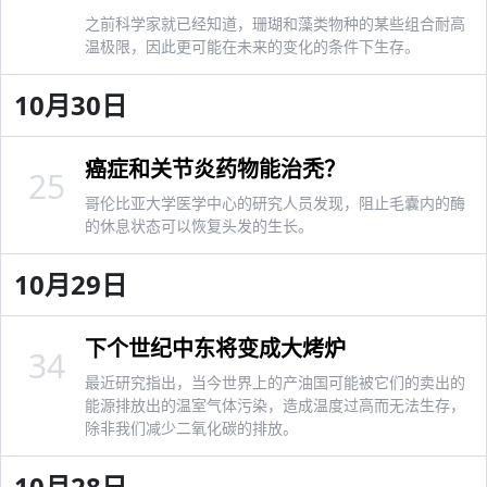
之前科学家就已经知道，珊瑚和藻类物种的某些组合耐高
温极限，因此更可能在未来的变化的条件下生存。
10月30日
癌症和关节炎药物能治秃？
25
哥伦比亚大学医学中心的研究人员发现，阻止毛囊内的酶
的休息状态可以恢复头发的生长。
10月29日
下个世纪中东将变成大烤炉
34
最近研究指出，当今世界上的产油国可能被它们的卖出的
能源排放出的温室气体污染，造成温度过高而无法生存，
除非我们减少二氧化碳的排放。
10月28日