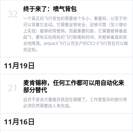
终于来了：喷气背包
32
一个真正的飞行背包的需要是个头小，重量轻，以至于你
可以背着它走动。它需要足够安全、足够可靠（至少理论
上实现）能够经常使用。而最重要的是，它需要能够垂直
起飞，要有实际用处的飞行距离和时间，并能够垂直和安
全地降落。Jetpack飞行公司生产的□□-9飞行背包可以做
到这些。
11月19日
麦肯锡称，任何工作都可以用自动化来
21
部分替代
这并不是说大量裁员就迫在眉睫了。工作更复杂的部分将
必须仍然需要由人来完成。
11月16日