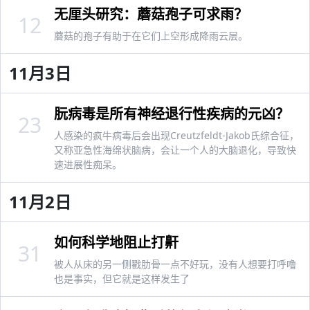
无厘头研究：蘑菇孢子可求雨？
12
蘑菇的孢子有助于在它们上空形成降雨云层。
11月3日
朊病毒是所有神经退行性疾病的元凶？
23
人感染的疯牛病毒后会出现Creutzfeldt-Jakob氏综合征，
又称亚急性海绵状脑病，会让一个人的大脑退化，导致快
速进展性痴呆。
11月2日
如何科学地阻止打鼾
31
被人从床的另一侧戳肋骨一点不好玩，没有人想要打呼噜
也是事实，但它就是这样发生了