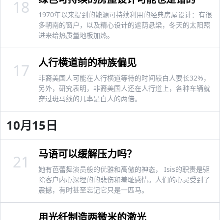
18
1970年以来提到的能源可持续利用的经典房屋设计：有很
多朝南的窗户，以及精心设计的遮荫悬梁，冬天的太阳照
进来给热质量地板加热。
人行横道前的种族偏见
17
非裔美国人可能在人行横道等待的时间较白人要长32%，
另外，研究表明，非裔美国人还在人行道上，各种车辆就
穿过斑马线的几率是白人的两倍。
10月15日
马语可以缓解压力吗？
21
她有芭蕾舞演员般的优雅和高傲的神态， Isis的职责是驱
除客户内心深埋的的悲伤和羞耻感情。人们的心灵受到了
震撼，有时甚至忘记它只是一匹马。
用光纤制造两微米的激光