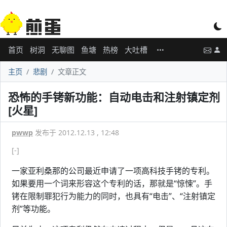
首页
树洞
无聊图
鱼塘
热榜
大吐槽
主页
悲剧
文章正文
恐怖的手铐新功能：自动电击和注射镇定剂
[火星]
pwwp
发布于 2012.12.13 , 12:48
[-]
一家亚利桑那的公司最近申请了一项高科技手铐的专利。
如果要用一个词来形容这个专利的话，那就是“惊悚”。手
铐在限制罪犯行为能力的同时，也具有“电击”、“注射镇定
剂”等功能。