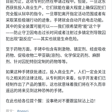
目前为止，这项专利仍然在申请过程中。但是，一旦这东
西获批投入商业生产，它们就能在最大程度上确保囚犯们
完全服从狱卒的指令。一旦罪犯离开指定活动范围或者有
采取某些极端行动的迹象，手铐就会自动开启电击功能。
其中的安全装置可能可以——我们很希望用“能”这个字
——防止守卫因电击过长时间或者注射过多镇定剂导致囚
犯出现“副反应”——其实也就是生命危险。
至于药物方面，手铐中包含有刺激物、镇定剂、经皮吸收
药物、促吸收物二甲亚砜(溶剂)、化学保定药剂、麻醉
剂、针对囚犯特别定制的药物等等。
如果这种手铐获批通过，投入商业生产，人们一定会关注
与之相关的法律法规。从专利照片来看，似乎开发者们已
经制作出了产品的雏形，这也就意味着我们将在不久而非
遥远的将来见到这种恐怖的手铐。
在此也给各位提个醒：没事绝对不要跟监狱沾上边！
原文：
Popsci