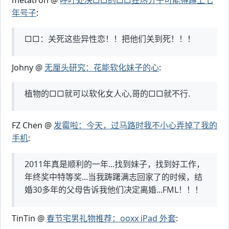
metatron @
呼吁处决□□的□□狂热分子可能得蹲上七
年号子
:
□□：关死这些异性恋！！把他们关到死！！！
Johny @
无厘头研究：花能软化妹子的心
:
植物的□□就可以软化女人心,哥的□□就不行.
FZ Chen @
发霉啦：今天，过马路时我不小心弄掉了我的
手机
:
2011年真是顺利的一年...找到妹子，找到好工作，
年终奖中特等奖...当我踌躇满志回家了的时候，结
婚30多年的父母告诉我他们决定离婚...FML！！！
TinTin @
春节宅男礼物推荐：ooxx iPad 外套
: