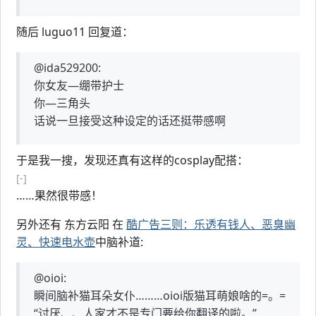
随后 luguo11 回复道：
@ida529200:
你女友—绷带护士
你—三角头
话说一旦接受这种设定的话还挺带感啊
于是我一搜，发现还真有这样的cosplay配搭：
[-]
……果然很带感！
另外还有 东方云阳 在
酷广告三则：乐透有钱人、恶臭幽
灵、快速电水壶
中脑补道:
@oioi:
瞬间脑补猫耳朵女仆………oioi版猫耳萌娘啥的=。=
“讨厌、、人家才不是专门要给你翻译的啦。”