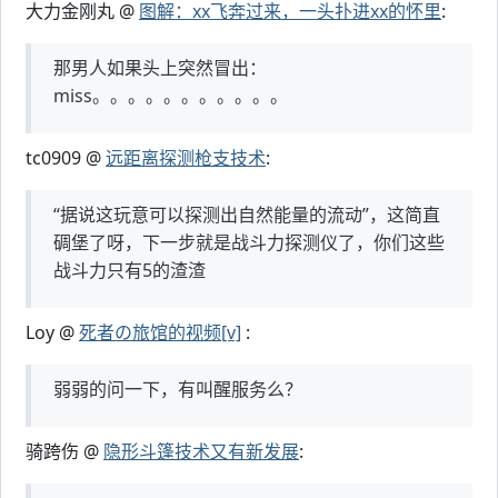
大力金刚丸 @
图解：xx飞奔过来，一头扑进xx的怀里
:
那男人如果头上突然冒出：
miss。。。。。。。。。。。
tc0909 @
远距离探测枪支技术
:
“据说这玩意可以探测出自然能量的流动”，这简直
碉堡了呀，下一步就是战斗力探测仪了，你们这些
战斗力只有5的渣渣
Loy @
死者の旅馆的视频[v]
:
弱弱的问一下，有叫醒服务么？
骑跨伤 @
隐形斗篷技术又有新发展
: