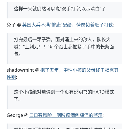
这样一来就仍然可以说“双手打字,以示清白”了
兔子 @
英国大兵不满“健康”配给，情愿饿着肚子打仗
:
打完最后一颗子弹，面对涌上来的敌人，队长大
喊：”上刺刀！！”每个战士都握紧了手中的长条面
包。
shadowmint @
拖了五年，中性小孩的父母终于揭露其
性别
:
这个小孩绝对遭遇到一个没有说明书的HARD模式
了。
George @
□□有风险：咽喉癌病例翻倍的警示
: