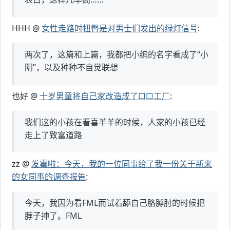
HHH @
女性走路时扭臀是对男士们发出的绿灯信号
:
两次了，这篇和上篇，我都把小编的名字看成了“小
阴”，以及种种不自觉联想
也好 @
十岁男童将自己家改造成了□□工厂
:
我们这的小孩在看喜羊羊的时候，人家的小孩已经
走上了致富道路
zz @
发霉啦：今天，我的一位同事给了我一份关于新来
的女同事的调查报告
:
今天，我因为看FML而试着舔自己胳膊肘的时候把
脖子抻了。FML