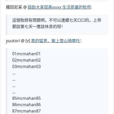
織田尼采 @
鼓励大家提高ooxx 生活质量的牧师
:
這個牧師有問題啊，不可以連續七天□□的，上帝
都說第七天一應該休息的呀！
yuutori @ [v]
真的猛男，敢上雪山骑摩托
：
01mcmahan01
02mcmahan02
03mcmahan03
…
…
…
…
85mcmahan85
86mcmahan86
87mcmahan87