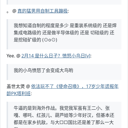
。 @
真的猛男用自制工具蹦极
:
我想知道自制的程度是多少 是重装系统级的 还是焊
集成电路级的 还是做半导体级的 还是 切硅级的 还
是挖硅矿级的 (⊙o⊙)
Yee. @
2月14 是什么日子？愤怒小鸟日[v]
:
我的小鸟愤怒了会变成大鸟哟
盖世太煲 @
依法玩不了《使命召唤》，17岁少年谎报年
龄PK塔利班
:
牛逼的是到海外作战。我党我军虽有王二小、张
嘎、哪吒、红孩儿、葫芦娃等少年好汉，但基本还
都是在家乡抗敌，与大□□国比还是差了那么一大