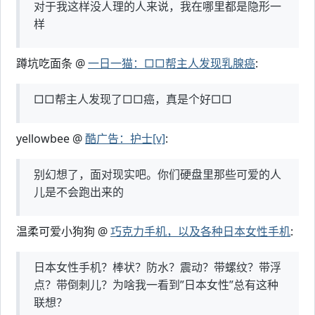
对于我这样没人理的人来说，我在哪里都是隐形一
样
蹲坑吃面条 @
一日一猫：□□帮主人发现乳腺癌
:
□□帮主人发现了□□癌，真是个好□□
yellowbee @
酷广告：护士[v]
:
别幻想了，面对现实吧。你们硬盘里那些可爱的人
儿是不会跑出来的
温柔可爱小狗狗 @
巧克力手机，以及各种日本女性手机
:
日本女性手机？棒状？防水？震动？带螺纹？带浮
点？带倒刺儿？为啥我一看到”日本女性”总有这种
联想？