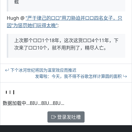
截
Hugh @
“严于律己的□□”用刀胁迫并□□四名女子，只
因“为惩罚她们玩得太晚”
:
上次那个□□1个18年，这次这货□□4个11年，下
次来了□□10个，就不用判刑了，精尽人亡。
下个冰河世纪将因为温室效应而推迟
发霉啦：今天，我不得不谷歌怎样计算圆的面积
数据加载中...BIU...BIU...BIU...
登录发吐槽