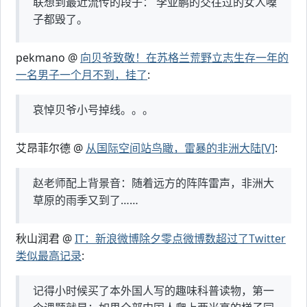
联想到最近流传的段子： 李亚鹏的交往过的女人嗓
子都毁了。
pekmano @
向贝爷致敬！在苏格兰荒野立志生存一年的
一名男子一个月不到，挂了
:
哀悼贝爷小号掉线。。。
艾昂菲尔德 @
从国际空间站鸟瞰，雷暴的非洲大陆[V]
:
赵老师配上背景音：随着远方的阵阵雷声，非洲大
草原的雨季又到了……
秋山润君 @
IT：新浪微博除夕零点微博数超过了Twitter
类似最高记录
:
记得小时候买了本外国人写的趣味科普读物，第一