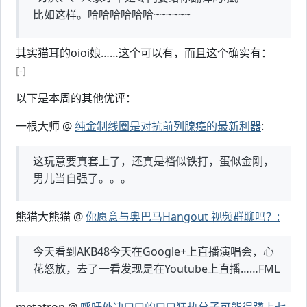
比如这样。哈哈哈哈哈哈~~~~~~
其实猫耳的oioi娘……这个可以有，而且这个确实有：
[-]
以下是本周的其他优评：
一根大师 @
纯金制线圈是对抗前列腺癌的最新利器
:
这玩意要真套上了，还真是裆似铁打，蛋似金刚，
男儿当自强了。。。
熊猫大熊猫 @
你愿意与奥巴马Hangout 视频群聊吗？:
今天看到AKB48今天在Google+上直播演唱会，心
花怒放，去了一看发现是在Youtube上直播……FML