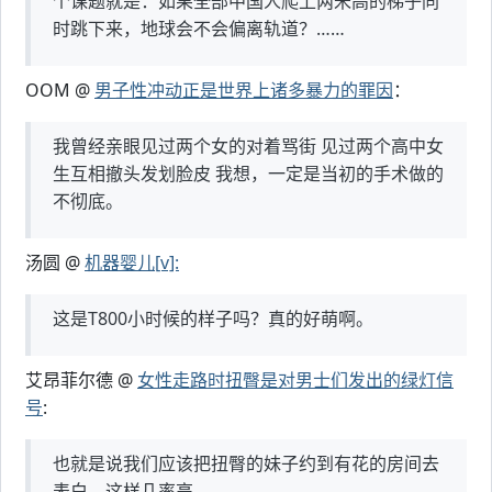
个课题就是：如果全部中国人爬上两米高的梯子同
时跳下来，地球会不会偏离轨道？……
OOM @
男子性冲动正是世界上诸多暴力的罪因
：
我曾经亲眼见过两个女的对着骂街 见过两个高中女
生互相撤头发划脸皮 我想，一定是当初的手术做的
不彻底。
汤圆 @
机器婴儿[v]:
这是T800小时候的样子吗？真的好萌啊。
艾昂菲尔德 @
女性走路时扭臀是对男士们发出的绿灯信
号
:
也就是说我们应该把扭臀的妹子约到有花的房间去
表白，这样几率高……