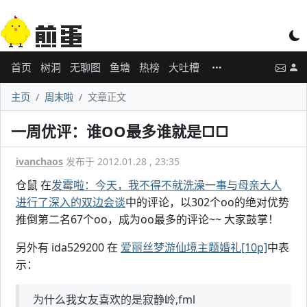
首页
树洞
无聊图
鱼塘
热榜
大吐槽
主页
周末啦
文章正文
一周优评：谁OO最多谁就是□□
ivanchaos
发布于 2012.01.28 , 23:35
仓鼠 在
发霉啦：今天，我不得不就洗澡一事与母亲大人
进行了深入的双边会谈
中的评论，以302个oo的绝对优势
推倒第二名67个oo，成为oo最多的评论~~ 大家鼓掌！
另外有 ida529200 在
爱丽丝梦游仙境主题婚礼[10p]
中表
示：
为什么我女友喜欢的是寂静岭,fml