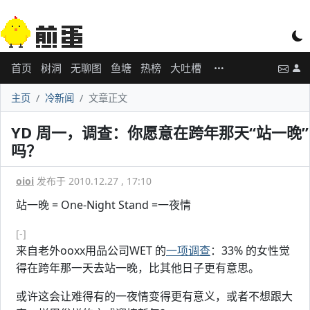
首页
树洞
无聊图
鱼塘
热榜
大吐槽
主页
冷新闻
文章正文
YD 周一，调查：你愿意在跨年那天“站一晚”
吗？
oioi
发布于 2010.12.27 , 17:10
站一晚 = One-Night Stand =一夜情
[-]
来自老外ooxx用品公司WET 的
一项调查
：33% 的女性觉
得在跨年那一天去站一晚，比其他日子更有意思。
或许这会让难得有的一夜情变得更有意义，或者不想跟大