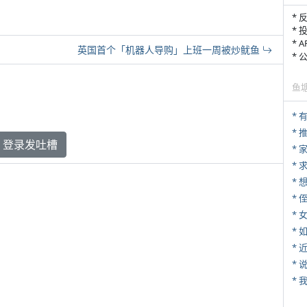
* 
* 
* 
英国首个「机器人导购」上班一周被炒鱿鱼
*
鱼
*
登录发吐槽
*
*
* 
*
*
*
*
*