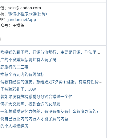
反馈：sein@jandan.com
投稿：
微信小程序煎蛋(扫码)
APP：
jandan.net/app
 公众号：王摸鱼
塘
*
有啥搞钱的路子吗，开源节流都行，主要是开源，刑法里的咱不做
 推广的不良婚姻惩罚师有人玩了吗
 家庭旅行的二三事
 求推荐个百元内的有线鼠标
*
想请教有经验的蛋友，想给媳妇7夕买个跳蛋，有没有性价比高的推荐
侄子被骗彩礼了，30w
 女装如果没有热榜感觉分分钟会错过一个亿
 如何扩大交友圈，找到合适的女朋友
 近一年总感觉记忆力很差，有没有蛋友有什么解决办法的？
 说说自己行业内的内行人才能了解的内幕
 我的个人戒烟经历