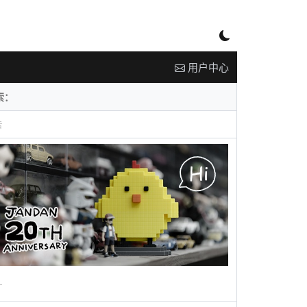
用户中心
告
广