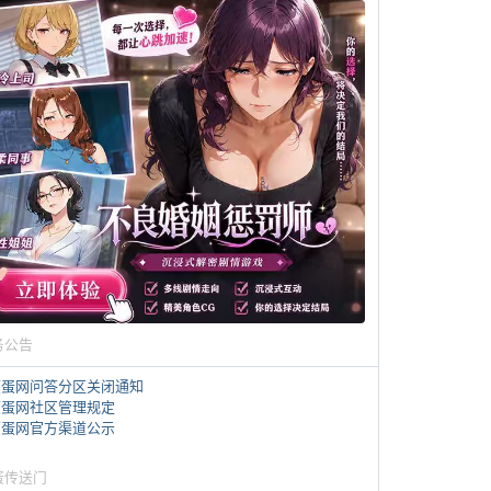
务公告
煎蛋网问答分区关闭通知
煎蛋网社区管理规定
煎蛋网官方渠道公示
蛋传送门