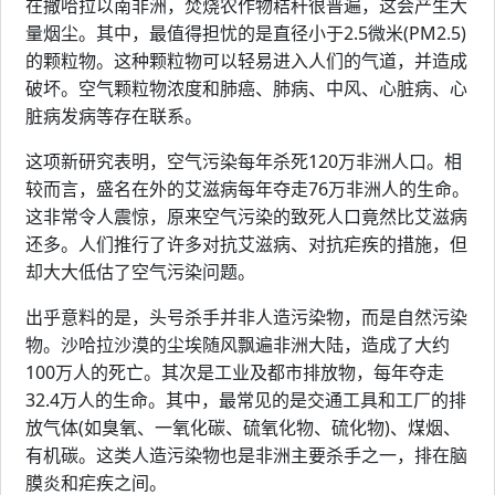
在撒哈拉以南非洲，焚烧农作物秸秆很普遍，这会产生大
量烟尘。其中，最值得担忧的是直径小于2.5微米(PM2.5)
的颗粒物。这种颗粒物可以轻易进入人们的气道，并造成
破坏。空气颗粒物浓度和肺癌、肺病、中风、心脏病、心
脏病发病等存在联系。
这项新研究表明，空气污染每年杀死120万非洲人口。相
较而言，盛名在外的艾滋病每年夺走76万非洲人的生命。
这非常令人震惊，原来空气污染的致死人口竟然比艾滋病
还多。人们推行了许多对抗艾滋病、对抗疟疾的措施，但
却大大低估了空气污染问题。
出乎意料的是，头号杀手并非人造污染物，而是自然污染
物。沙哈拉沙漠的尘埃随风飘遍非洲大陆，造成了大约
100万人的死亡。其次是工业及都市排放物，每年夺走
32.4万人的生命。其中，最常见的是交通工具和工厂的排
放气体(如臭氧、一氧化碳、硫氧化物、硫化物)、煤烟、
有机碳。这类人造污染物也是非洲主要杀手之一，排在脑
膜炎和疟疾之间。