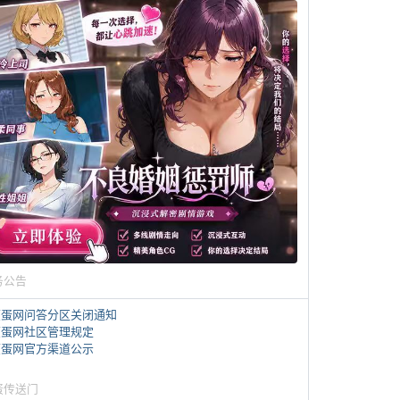
务公告
煎蛋网问答分区关闭通知
煎蛋网社区管理规定
煎蛋网官方渠道公示
蛋传送门