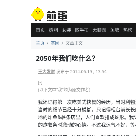
首页
树洞
女装
随手拍
无聊图
鱼塘
热榜
主页
基因
文章正文
2050年我们吃什么？
王大发财
发布于 2014.06.19 , 13:54
[-]
(以下文中“我”均为原文作者)
我还记得第一次吃美式快餐的经历，当时利物
当时的细节已经十分模糊，只记得柜台前长长
地的炸鱼&薯条店里，人们喜欢排成蛇形。我
的炸薯条时激动的心情。不过我运气不好，等