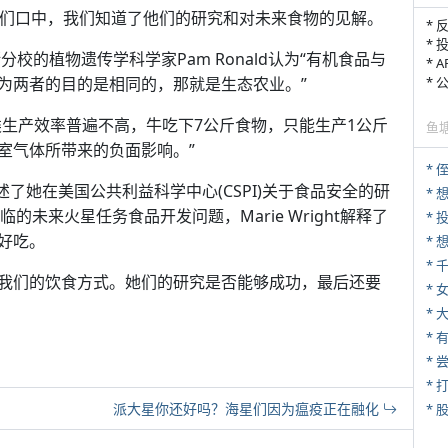
他们口中，我们知道了他们的研究和对未来食物的见解。
* 
* 
校的植物遗传学科学家Pam Ronald认为“有机食品与
* 
为两者的目的是相同的，那就是生态农业。”
*
“肉类生产效率普遍不高，牛吃下7公斤食物，只能生产1公斤
鱼
室气体所带来的负面影响。”
* 
aal阐述了她在美国公共利益科学中心(CSPI)关于食品安全的研
*
A目前面临的未来火星任务食品开发问题，Marie Wright解释了
好吃。
*
我们的饮食方式。她们的研究是否能够成功，最后还要
* 
*
*
* 
派大星你还好吗？海星们因为瘟疫正在融化
*