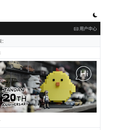
用户中心
告
广