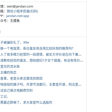
反馈：sein@jandan.com
投稿：
微信小程序煎蛋(扫码)
APP：
jandan.net/app
 公众号：王摸鱼
塘
侄子被骗彩礼了，30w
 想换一个电饭煲，各位蛋友有自用比较好用的推荐吗？
*
投入了很多精力经营的一段感情，被女方评价说在向下兼容我，感觉有点破防
*
想请教有经验的蛋友，想给媳妇7夕买个跳蛋，有没有性价比高的推荐
 千里光的流水账
女主播的热恋
 大喜事，老是头疼总算找到原因
*
有啥搞钱的路子吗，开源节流都行，主要是开源，刑法里的咱不做
 尝试自己做点电解质饮料
打工记、
 股票最近跌嘛了，求大家是咋么选股的