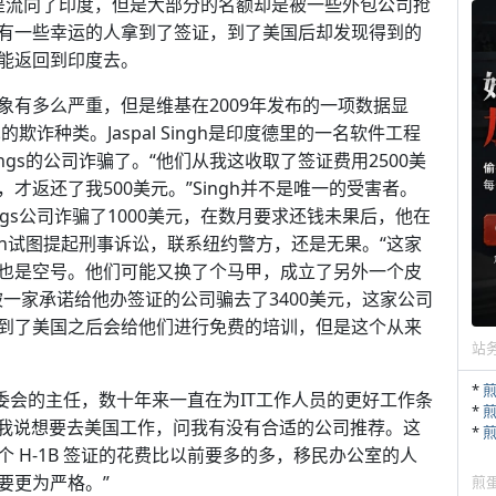
实是流向了印度，但是大部分的名额却是被一些外包公司抢
有一些幸运的人拿到了签证，到了美国后却发现得到的
能返回到印度去。
有多么严重，但是维基在2009年发布的一项数据显
欺诈种类。Jaspal Singh是印度德里的一名软件工程
dings的公司诈骗了。“他们从我这收取了签证费用2500美
返还了我500美元。”Singh并不是唯一的受害者。
oldings公司诈骗了1000美元，在数月要求还钱未果后，他在
an试图提起刑事诉讼，联系纽约警方，还是无果。“这家
也是空号。他们可能又换了个马甲，成立了另外一个皮
一家承诺给他办签证的公司骗去了3400美元，这家公司
到了美国之后会给他们进行免费的培训，但是这个从来
站
*
业人员组委会的主任，数十年来一直在为IT工作人员的更好工作条
*
信给我说想要去美国工作，问我有没有合适的公司推荐。这
*
 H-1B 签证的花费比以前要多的多，移民办公室的人
要更为严格。”
煎