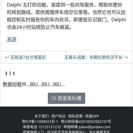
Delphi 主打的功能，是提供一些向导服务，帮助你更好
的规划路线，提供周围停车场空位等等。当然它也可以远
程控制实时报告你的车内状况，即便是忘记锁门，Delphi
也会24小时站岗防止汽车被盗。
来源
买就送7台兰博基尼
无厘头调查：失眠的男性活不长
数据加载中...BIU...BIU...BIU...
登录发吐槽
关于我们
·
用户协议
·
隐私政策
·
煎蛋APP
鄂ICP备11008023号-1
·
鄂公网安备42018502002747号
举报电话 13125131232 · 举报邮箱 jubao@jandan.com
煎蛋举报入口
·
违法和不良信息举报中心
·
涉企举报专区