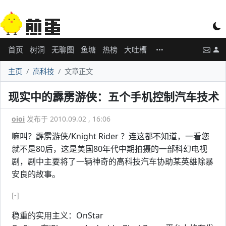
首页
树洞
无聊图
鱼塘
热榜
大吐槽
主页
高科技
文章正文
现实中的霹雳游侠：五个手机控制汽车技术
oioi
发布于 2010.09.02 , 16:06
嘛叫？霹雳游侠/Knight Rider ？连这都不知道，一看您
就不是80后，这是美国80年代中期拍摄的一部科幻电视
剧，剧中主要将了一辆神奇的高科技汽车协助某英雄除暴
安良的故事。
[-]
稳重的实用主义：OnStar