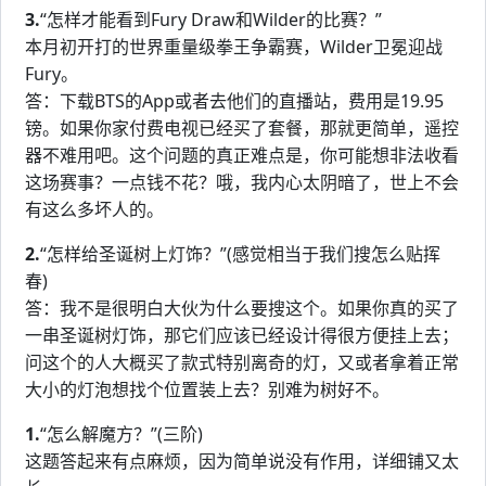
3.
“怎样才能看到Fury Draw和Wilder的比赛？”
本月初开打的世界重量级拳王争霸赛，Wilder卫冕迎战
Fury。
答：下载BTS的App或者去他们的直播站，费用是19.95
镑。如果你家付费电视已经买了套餐，那就更简单，遥控
器不难用吧。这个问题的真正难点是，你可能想非法收看
这场赛事？一点钱不花？哦，我内心太阴暗了，世上不会
有这么多坏人的。
2.
“怎样给圣诞树上灯饰？”(感觉相当于我们搜怎么贴挥
春)
答：我不是很明白大伙为什么要搜这个。如果你真的买了
一串圣诞树灯饰，那它们应该已经设计得很方便挂上去；
问这个的人大概买了款式特别离奇的灯，又或者拿着正常
大小的灯泡想找个位置装上去？别难为树好不。
1.
“怎么解魔方？”(三阶)
这题答起来有点麻烦，因为简单说没有作用，详细铺又太