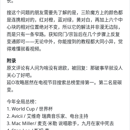
长。
搜这个问题的朋友需要先了解的是，三阶魔方上的颜色都
是连携相对的，红对橙，蓝对绿，黄对白，再加上六个中
心块的相对位置绝对不变，所以它的解法并非漫无边际，
而是只有一条窄路。获知窍门/宗旨后在几个步骤上反复
变通即可——无论中外，你能搜到的教程都大同小异，觉
得难懂就看视频。
附录
原文评论有人问为啥没有退欧，被回复：那破事早就没人
关心了好吧。
延O攻略居然在电视节目搜索总榜里排第一。第二名是碳
变。
今年全局总榜：
1. World Cup / 世界杯
2. Avicii / 艾维奇 瑞典音乐家、电台主持
3. Mac Miller/ 麦克·米勒 说唱歌手，九月在家中死去