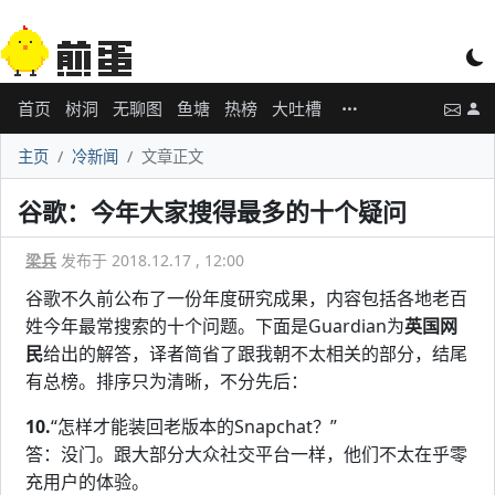
首页
树洞
无聊图
鱼塘
热榜
大吐槽
主页
冷新闻
文章正文
谷歌：今年大家搜得最多的十个疑问
梁兵
发布于 2018.12.17 , 12:00
谷歌不久前公布了一份年度研究成果，内容包括各地老百
姓今年最常搜索的十个问题。下面是Guardian为
英国网
民
给出的解答，译者简省了跟我朝不太相关的部分，结尾
有总榜。排序只为清晰，不分先后：
10.
“怎样才能装回老版本的Snapchat？”
答：没门。跟大部分大众社交平台一样，他们不太在乎零
充用户的体验。