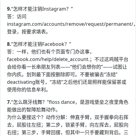
9.
“怎样才能注销Instagram？”
答：访问
instagram.com/accounts/remove/request/permanent/
登录，按要求填表。
8.
“怎样才能注销Facebook？”
答：一样，他们也有个页面专门办这事，
facebook.com/help/delete_account.；不过这鸡贼平台
会给你看一长串朋友列表——“他们会想你的”——试图让
你内疚。划到最下面按删除即可。不要被骗去“冻结”
deactivating账号，“冻结”之后他们还是照样能保留甚或
使用你的信息牟利。
7.
“怎么跳牙线舞？”floss dance，是游戏堡垒之夜里角色
能做出的智障尬舞动作。
为什么要搜这个？动作分解：伸直手臂，双手握拳向右挥
去，屁股往左扭；第二步，锁紧手臂，向左挥去，屁股向
右扭；第三步，手臂回摆，但其中一只手要藏到背后。三