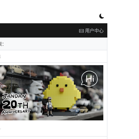
用户中心
告
广