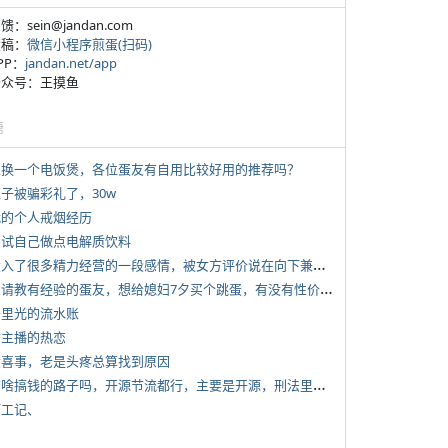
反馈：sein@jandan.com
投稿：
微信小程序煎蛋(扫码)
APP：
jandan.net/app
 公众号：王摸鱼
塘
 想换一个电饭煲，各位蛋友有自用比较好用的推荐吗？
侄子被骗彩礼了，30w
 我的个人戒烟经历
 尝试自己做点电解质饮料
*
投入了很多精力经营的一段感情，被女方评价说在向下兼容我，感觉有点破防
*
想请教有经验的蛋友，想给媳妇7夕买个跳蛋，有没有性价比高的推荐
 千里光的流水账
女主播的热恋
 大喜事，老是头疼总算找到原因
*
有啥搞钱的路子吗，开源节流都行，主要是开源，刑法里的咱不做
打工记、