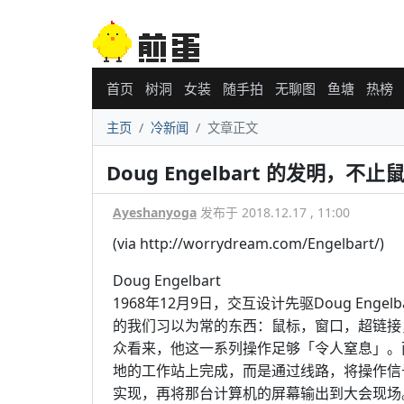
首页
树洞
女装
随手拍
无聊图
鱼塘
热榜
主页
冷新闻
文章正文
Doug Engelbart 的发明，不
Ayeshanyoga
发布于 2018.12.17 , 11:00
(via http://worrydream.com/Engelbart/)
Doug Engelbart
1968年12月9日，交互设计先驱Doug En
的我们习以为常的东西：鼠标，窗口，超链接
众看来，他这一系列操作足够「令人窒息」。
地的工作站上完成，而是通过线路，将操作信
实现，再将那台计算机的屏幕输出到大会现场。199