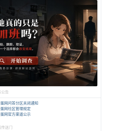
务公告
煎蛋网问答分区关闭通知
煎蛋网社区管理规定
煎蛋网官方渠道公示
蛋传送门