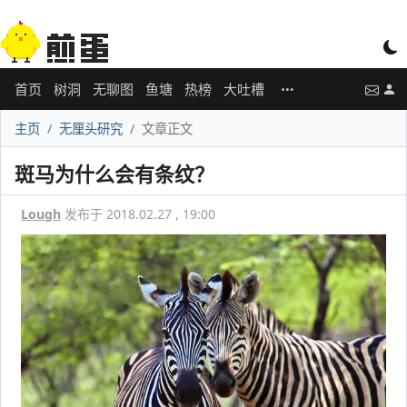
首页
树洞
无聊图
鱼塘
热榜
大吐槽
主页
无厘头研究
文章正文
斑马为什么会有条纹？
Lough
发布于 2018.02.27 , 19:00