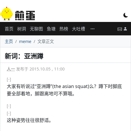
首页
树洞
无聊图
鱼塘
热榜
大吐槽
主页
meme
文章正文
新词：亚洲蹲
人一
发布于 2015.10.05 , 11:00
[-]
大家有听说过“亚洲蹲”(the asian squat)么？蹲下时脚底
要全部着地，脚跟离地可不算哦。
[-]
[-]
这种姿势往往很舒适。