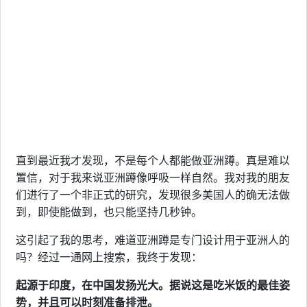
直到最近我才发现，不是每个人都能做亚洲蹲。真是难以
置信，对于我来说亚洲蹲像呼吸一样自然。我对我的朋友
们进行了一个非正式的研究，发现很多美国人的确无法做
到，即使能做到，也只能坚持几秒钟。
这引起了我的思考，难道亚洲蹲是专门设计用于亚洲人的
吗？经过一通网上搜索，我终于发现：
起源于印度，在中国发扬光大。据说这是吃米饭的最佳姿
势，并且可以时刻准备排泄。