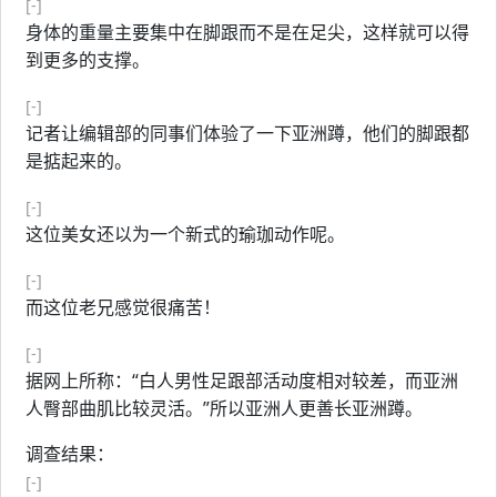
[-]
身体的重量主要集中在脚跟而不是在足尖，这样就可以得
到更多的支撑。
[-]
记者让编辑部的同事们体验了一下亚洲蹲，他们的脚跟都
是掂起来的。
[-]
这位美女还以为一个新式的瑜珈动作呢。
[-]
而这位老兄感觉很痛苦！
[-]
据网上所称：“白人男性足跟部活动度相对较差，而亚洲
人臀部曲肌比较灵活。”所以亚洲人更善长亚洲蹲。
调查结果：
[-]