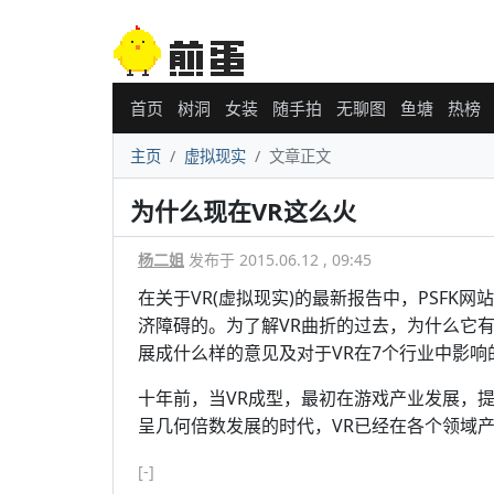
首页
树洞
女装
随手拍
无聊图
鱼塘
热榜
主页
虚拟现实
文章正文
为什么现在VR这么火
杨二姐
发布于 2015.06.12 , 09:45
在关于VR(虚拟现实)的最新报告中，PSF
济障碍的。为了解VR曲折的过去，为什么它
展成什么样的意见及对于VR在7个行业中影响
十年前，当VR成型，最初在游戏产业发展，
呈几何倍数发展的时代，VR已经在各个领域
[-]