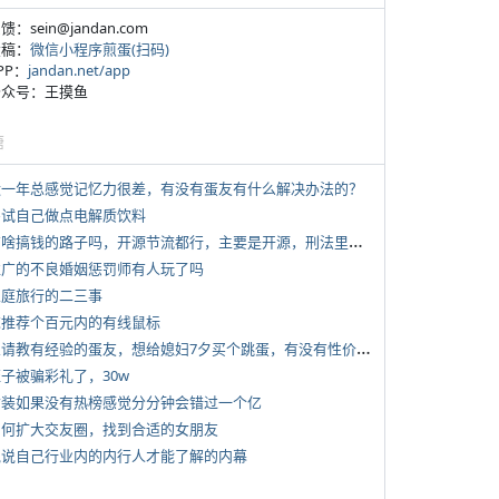
反馈：sein@jandan.com
投稿：
微信小程序煎蛋(扫码)
APP：
jandan.net/app
 公众号：王摸鱼
塘
 近一年总感觉记忆力很差，有没有蛋友有什么解决办法的？
 尝试自己做点电解质饮料
*
有啥搞钱的路子吗，开源节流都行，主要是开源，刑法里的咱不做
 推广的不良婚姻惩罚师有人玩了吗
 家庭旅行的二三事
 求推荐个百元内的有线鼠标
*
想请教有经验的蛋友，想给媳妇7夕买个跳蛋，有没有性价比高的推荐
侄子被骗彩礼了，30w
 女装如果没有热榜感觉分分钟会错过一个亿
 如何扩大交友圈，找到合适的女朋友
 说说自己行业内的内行人才能了解的内幕