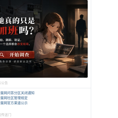
务公告
煎蛋网问答分区关闭通知
煎蛋网社区管理规定
煎蛋网官方渠道公示
蛋传送门