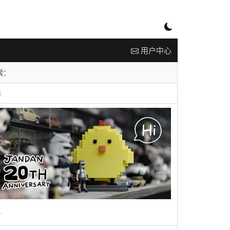
用户中心
告
广