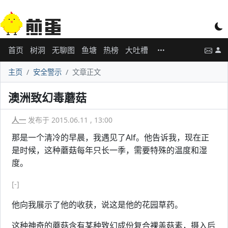
首页
树洞
无聊图
鱼塘
热榜
大吐槽
主页
安全警示
文章正文
澳洲致幻毒蘑菇
人一
发布于 2015.06.11 , 13:00
那是一个清冷的早晨，我遇见了Alf。他告诉我，现在正
是时候，这种蘑菇每年只长一季，需要特殊的温度和湿
度。
[-]
他向我展示了他的收获，说这是他的花园草药。
这种神奇的蘑菇含有某种致幻成份复合裸盖菇素，摄入后