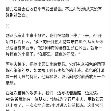
警方通常会在收获季节发出警告。不过Alf说他从来没有
碰到过警察。
[-]
刚从我家走出来十分钟，我们在绿荫下停了下来，Alf开
始寻找着什么。“落下的松针覆盖物是最佳地点,从菌丝体
长成蘑菇需要碳。”这种神奇的蘑菇生长在公园，就象一
片棕色的小帽子。“在那里，蓝色的邪恶。”
阿尔夫蹲下，把挖出蘑菇拿给我看。它们有灰褐色的圆顶
帽和细细的茎，如果挤压则有浅蓝色的汁液。蓝色的汁液
是一种明显的特征，他解释说，说话间他将蘑菇放入一个
纸袋。
在这次糟糕的散步中，我们一边寻找着蘑菇一边交谈。
Alf告诉我他有一位朋友，“她成为了行尸走肉，用致幻蘑
菇上瘾了，一次次地连续8小时进入幻觉状态。这非常可