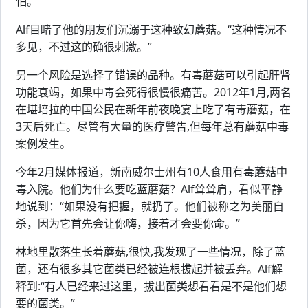
怕。”
Alf目睹了他的朋友们沉溺于这种致幻蘑菇。“这种情况不
多见，不过这的确很刺激。”
另一个风险是选择了错误的品种。有毒蘑菇可以引起肝肾
功能衰竭，如果中毒会死得很慢很痛苦。2012年1月,两名
在堪培拉的中国公民在新年前夜晚宴上吃了有毒蘑菇，在
3天后死亡。尽管有大量的医疗警告,但每年总有蘑菇中毒
案例发生。
今年2月媒体报道，新南威尔士州有10人食用有毒蘑菇中
毒入院。他们为什么要吃蓝蘑菇？Alf耸耸肩，看似平静
地说到：“如果没有把握，就扔了。他们被称之为美丽自
杀，因为它首先会让你嗨，接着才会要你命。”
林地里散落生长着蘑菇,很快,我发现了一些情况，除了蓝
菌，还有很多其它菌类已经被连根拔起并被丢弃。Alf解
释到:“有人已经来过这里，拔出菌类想看看是不是他们想
要的菌类。”