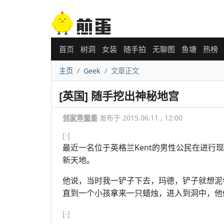
首页
树洞
女装
随手拍
无聊图
鱼塘
热榜
主页
Geek
文章正文
[英国] 随手挖出神秘地宫
邻家乖蜀黍
发布于 2015.06.11 , 12:00
[-]
最近一名位于英格兰Kent的男性公民在进行
新天地。
他说，当时我一铲子下去，玛德，铲子就想泥
直到一个小孩拿来一只蜡烛，进入到洞中，他
[-]