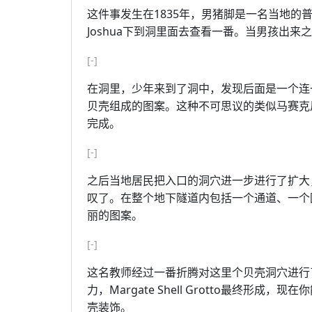
这件事发生在1835年，男猪脚是一名当地的
Joshua下到洞里面去查看一番。当男孩出
[-]
在洞里，少年来到了洞中，发现后面是一个连
贝壳组成的图案。这种不可思议的类似马赛克
完成。
[-]
之后当地居民把入口的洞穴进一步进行了扩大
叹了。在整个地下隧道内包括一个通道、一个
丽的图案。
[-]
这名教师经过一番折腾对这里个贝壳洞穴进行
力，Margate Shell Grotto最终形
壳装饰。