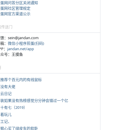
煎蛋网问答分区关闭通知
煎蛋网社区管理规定
煎蛋网官方渠道公示
蛋传送门
反馈：sein@jandan.com
投稿：
微信小程序煎蛋(扫码)
APP：
jandan.net/app
 公众号：王摸鱼
塘
 求推荐个百元内的有线鼠标
有没有大佬
牧云日记
 女装如果没有热榜感觉分分钟会错过一个亿
三十有七（2019）
写着玩儿
打工记、
 一狠心买了绿皮车的软卧