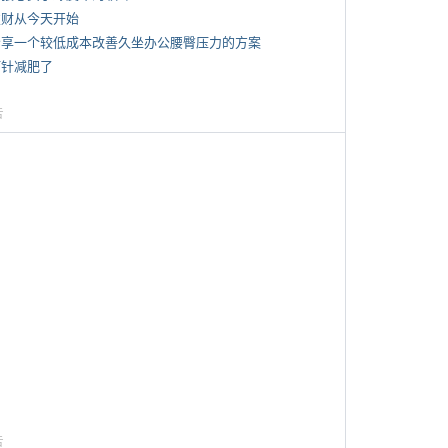
 发财从今天开始
 分享一个较低成本改善久坐办公腰臀压力的方案
打针减肥了
告
告