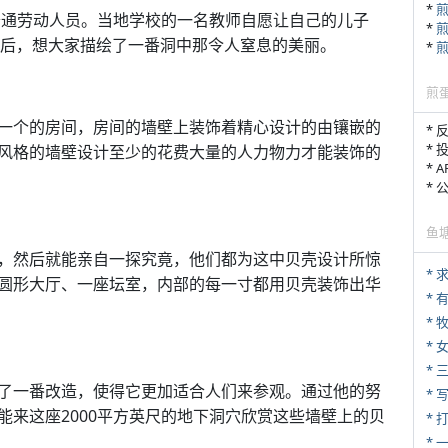
*
普通劳动人员。当地学校的一名教师自愿让自己的儿子
*
来之后，想大家描绘了一番洞中那令人窒息的美丽。
*
煎
一个的房间，房间的墙壁上装饰着精心设计的由镶嵌的
* 
* 
风格的墙壁设计至少的花费大量的人力物力才能装饰的
* 
*
鱼
，然后就能亲自一探究竟，他们都为这中贝壳设计所惊
*
圆形大厅、一座坛室，内部的每一寸都用贝壳装饰出华
* 
* 
*
* 
了一番改造，使得它更加适合人们来参观。通过他的努
* 
成，现在你能来这座2000平方英尺的地下洞穴欣赏这些墙壁上的贝
* 
*