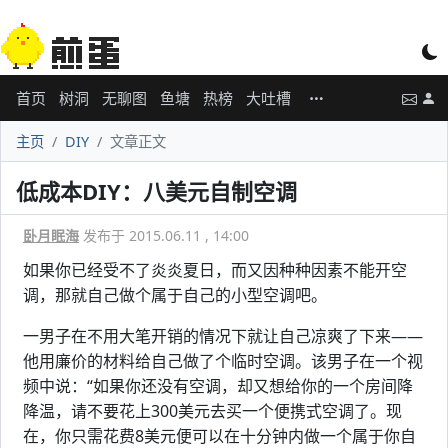
首页
树洞
无聊图
鱼塘
热榜
大吐槽
主页
DIY
文章正文
低成本DIY：八美元自制空调
卧月眠海
发布于 2015.06.11 , 14:00
如果你已经受不了炎炎夏日，而又因种种因素不能开空
调，那就自己做个属于自己的小型空调吧。
一男子在不用大笔开销的情况下就让自己凉爽了下来——
他用廉价的材料给自己做了个临时空调。该男子在一个视
频中说：“如果你还没有空调，却又想给你的一个房间降
降温，请不要花上300美元去买一个便携式空调了。现
在，你只需花费8美元便可以在十分钟内做一个属于你自