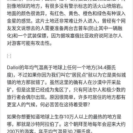
别像地狱的地方，有很多没有警示标志的活火山喷熔岩。
地面的颜色很诡异，有红色、黄色、橙色和绿色有种误入
金星的感觉。这片土地还非常难让外人进入，曾经有个网
友发文说想去的人需要准备两台吉普车(防止其中一辆融
化)和一个武装保镖，因为据埃塞俄比亚政府说阿法尔人
对游客可能有攻击性。
[-]
Dallol的年均气温高于地球上任何一个地方(34.4摄氏
度)，不过如果你因为我们叫它“居民点”就以为它是类似城
镇的地方那就错了。虽然这里的确有人在沙漠中开采盐
矿，但是这里已经成为鬼区了，只有阿法尔人和极少数的
旅行者会偶尔出现。原因很简单，许多可居住的地方都有
更宜人的气候，何必苦苦在这待着受罪？
如果你想要知道地球上生存10万人以上的最热的地方是
哪，那就是沙特阿拉伯了。这个朝拜圣地每年会迎来大约
200万的游客，年平均气温是30.7摄氏度。