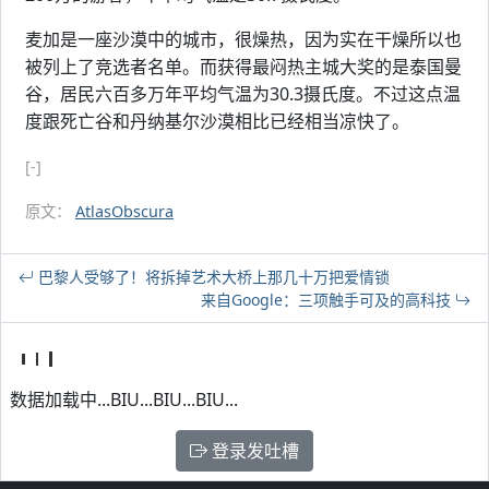
麦加是一座沙漠中的城市，很燥热，因为实在干燥所以也
被列上了竞选者名单。而获得最闷热主城大奖的是泰国曼
谷，居民六百多万年平均气温为30.3摄氏度。不过这点温
度跟死亡谷和丹纳基尔沙漠相比已经相当凉快了。
[-]
原文：
AtlasObscura
巴黎人受够了！将拆掉艺术大桥上那几十万把爱情锁
来自Google：三项触手可及的高科技
数据加载中...BIU...BIU...BIU...
登录发吐槽