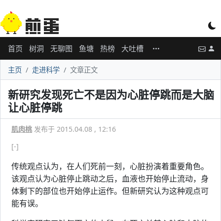
首页
树洞
无聊图
鱼塘
热榜
大吐槽
主页
走进科学
文章正文
新研究发现死亡不是因为心脏停跳而是大脑
让心脏停跳
肌肉桃
发布于 2015.04.08 , 12:16
[-]
传统观点认为，在人们死前一刻，心脏扮演着重要角色。
该观点认为心脏停止跳动之后，血液也开始停止流动，身
体剩下的部位也开始停止运作。但新研究认为这种观点可
能有误。