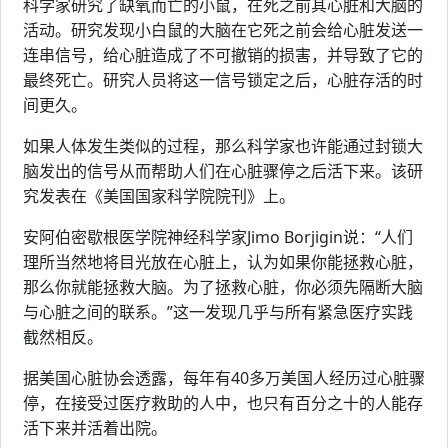
科学家研究了缺氧而亡的小鼠，在死之前其心脏和大脑的
活动。研究发现小白鼠的大脑在它死之前会给心脏发送一
连串信号，给心脏造成了不可撤销的损害，并导致了它的
最终死亡。研究人员将这一信号锁定之后，心脏存活的时
间更久。
如果人体发生类似的过程，那么科学家也许能通过封锁大
脑发出的信号从而帮助人们在心脏骤停之后活下来。该研
究发表在《美国国家科学院院刊》上。
安阿伯密歇根医学院神经科学家Jimo Borjigin说：“人们
理所当然地将目光放在心脏上，认为如果你能拯救心脏，
那么你就能拯救大脑。为了拯救心脏，你必须先隔断大脑
与心脏之间的联系。”这一发现几乎与所有紧急医疗实践
截然相反。
据美国心脏协会透露，每年有40多万美国人经历过心脏骤
停，在接受过医疗救助的人中，也只有百分之十的人能存
活下来并活着出院。