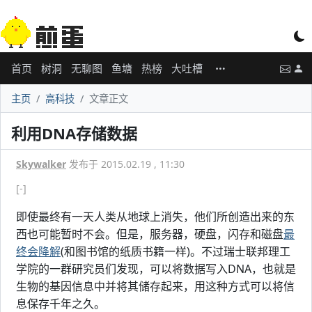
首页
树洞
无聊图
鱼塘
热榜
大吐槽
主页
高科技
文章正文
利用DNA存储数据
Skywalker
发布于 2015.02.19 , 11:30
[-]
即使最终有一天人类从地球上消失，他们所创造出来的东
西也可能暂时不会。但是，服务器，硬盘，闪存和磁盘
最
终会降解
(和图书馆的纸质书籍一样)。不过瑞士联邦理工
学院的一群研究员们发现，可以将数据写入DNA，也就是
生物的基因信息中并将其储存起来，用这种方式可以将信
息保存千年之久。