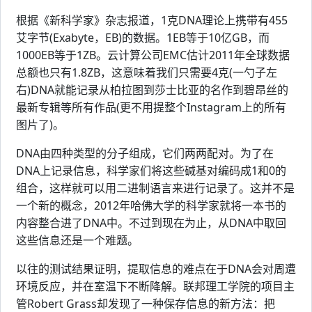
根据《新科学家》杂志报道，1克DNA理论上携带有455
艾字节(Exabyte，EB)的数据。1EB等于10亿GB，而
1000EB等于1ZB。云计算公司EMC估计2011年全球数据
总额也只有1.8ZB，这意味着我们只需要4克(一勺子左
右)DNA就能记录从柏拉图到莎士比亚的名作到碧昂丝的
最新专辑等所有作品(更不用提整个Instagram上的所有
图片了)。
DNA由四种类型的分子组成，它们两两配对。为了在
DNA上记录信息，科学家们将这些碱基对编码成1和0的
组合，这样就可以用二进制语言来进行记录了。这并不是
一个新的概念，2012年哈佛大学的科学家就将一本书的
内容整合进了DNA中。不过到现在为止，从DNA中取回
这些信息还是一个难题。
以往的测试结果证明，提取信息的难点在于DNA会对周遭
环境反应，并在室温下不断降解。联邦理工学院的项目主
管Robert Grass却发现了一种保存信息的新方法：把