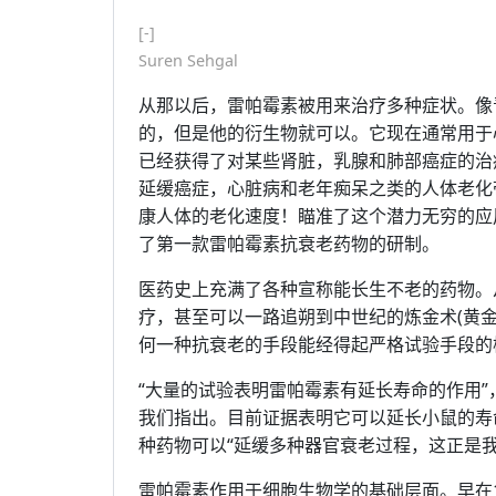
[-]
Suren Sehgal
从那以后，雷帕霉素被用来治疗多种症状。像
的，但是他的衍生物就可以。它现在通常用于
已经获得了对某些肾脏，乳腺和肺部癌症的治
延缓癌症，心脏病和老年痴呆之类的人体老化
康人体的老化速度！瞄准了这个潜力无穷的应
了第一款雷帕霉素抗衰老药物的研制。
医药史上充满了各种宣称能长生不老的药物。从最近
疗，甚至可以一路追朔到中世纪的炼金术(黄
何一种抗衰老的手段能经得起严格试验手段的
“大量的试验表明雷帕霉素有延长寿命的作用”，华盛
我们指出。目前证据表明它可以延长小鼠的寿命，
种药物可以“延缓多种器官衰老过程，这正是
雷帕霉素作用于细胞生物学的基础层面。早在