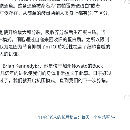
广
胞通道。这条通道被命名为“雷帕霉素靶蛋白”或者
OR在自然界中广泛存在，从简单的酵母菌到人类身上都有(为了区分，
细胞便开始增大和分裂，吸收养分然后生产蛋白质。当
减产模式，细胞通过自噬来回收旧的蛋白质。之所以限制
认为是因为节食抑制了mTOR的活性提高了细胞自噬的
人的饥饿。
an Kennedy说，他是位于加州Novato的Buck
ing的CEO。“十几亿年的进化使我们的身体非常擅长于此事。日子好过
过了，我们就开启抗压模式，直到我们的下一次狩猎。
广
114岁老人的长寿秘诀：每天一个生鸡蛋