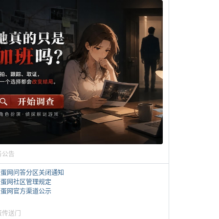
务公告
煎蛋网问答分区关闭通知
煎蛋网社区管理规定
煎蛋网官方渠道公示
蛋传送门