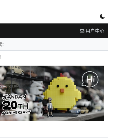
用户中心
告
广