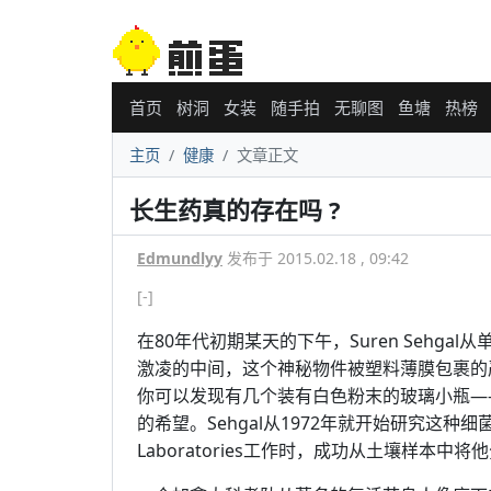
首页
树洞
女装
随手拍
无聊图
鱼塘
热榜
主页
健康
文章正文
长生药真的存在吗 ?
Edmundlyy
发布于 2015.02.18 , 09:42
[-]
在80年代初期某天的下午，Suren Sehg
激凌的中间，这个神秘物件被塑料薄膜包裹的严
你可以发现有几个装有白色粉末的玻璃小瓶—
的希望。Sehgal从1972年就开始研究这种
Laboratories工作时，成功从土壤样本中