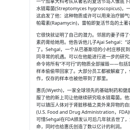
一个加拿大科考队从著名的复活节岛人像底下的
水链霉菌(Streptomyces hygroscop
这启发了他：这种物质或许可以用来治疗脚气
帕霉素(Rapamycin)，雷帕即复活节岛的土著名R
它很快就证明了自己的潜力。邻居的妻子得了一
素药膏给她用。他告诉他儿子Ajai Sehga
了。Sehgal，一个从巴基斯坦的小村庄移
同寻常的机遇。可以在他能进行进一步的研究之
命令将所有“不可行”的物质全部摧毁——包括雷
样本偷偷带回家了。大部分员工都被解雇了，但
作，仅存的样本也被他带到了那里。
惠氏(Wyeth)，一家全球领先的基础制药和健康护
服了他的新上司让他继续研究吸水链霉菌。他
可以镇压人体对于肾脏移植之类外来异物的自
(U.S. Food and Drug Administ
可惜Sehgal在FDA颁发认可后几年就去世
命，同时也给惠氏创造了数以亿计的利润。