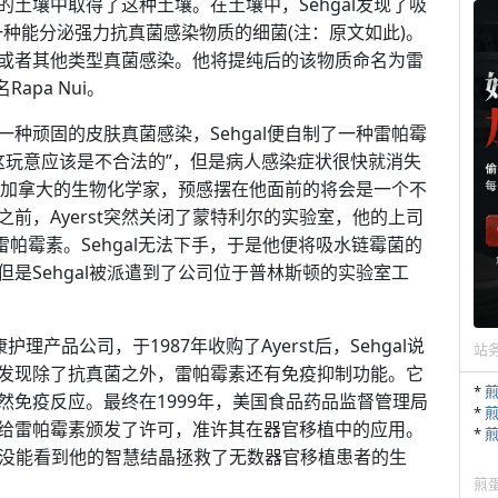
土壤中取得了这种土壤。在土壤中，Sehgal发现了吸
icus)，一种能分泌强力抗真菌感染物质的细菌(注：原文如此)。
或者其他类型真菌感染。他将提纯后的该物质命名为雷
apa Nui。
种顽固的皮肤真菌感染，Sehgal便自制了一种雷帕霉
l：“这玩意应该是不合法的”，但是病人感染症状很快就消失
民到加拿大的生物化学家，预感摆在他面前的将会是一个不
前，Ayerst突然关闭了蒙特利尔的实验室，他的上司
帕霉素。Sehgal无法下手，于是他便将吸水链霉菌的
是Sehgal被派遣到了公司位于普林斯顿的实验室工
理产品公司，于1987年收购了Ayerst后，Sehgal说
站
发现除了抗真菌之外，雷帕霉素还有免疫抑制功能。它
*
然免疫反应。最终在1999年，美国食品药品监督管理局
*
ration，FDA)给雷帕霉素颁发了许可，准许其在器官移植中的应用。
*
了，没能看到他的智慧结晶拯救了无数器官移植患者的生
煎