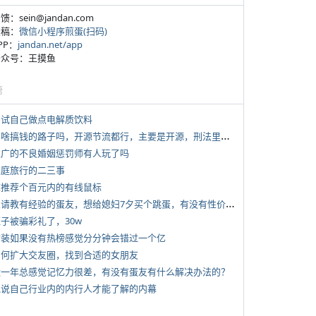
反馈：sein@jandan.com
投稿：
微信小程序煎蛋(扫码)
APP：
jandan.net/app
 公众号：王摸鱼
塘
 尝试自己做点电解质饮料
*
有啥搞钱的路子吗，开源节流都行，主要是开源，刑法里的咱不做
 推广的不良婚姻惩罚师有人玩了吗
 家庭旅行的二三事
 求推荐个百元内的有线鼠标
*
想请教有经验的蛋友，想给媳妇7夕买个跳蛋，有没有性价比高的推荐
侄子被骗彩礼了，30w
 女装如果没有热榜感觉分分钟会错过一个亿
 如何扩大交友圈，找到合适的女朋友
 近一年总感觉记忆力很差，有没有蛋友有什么解决办法的？
 说说自己行业内的内行人才能了解的内幕