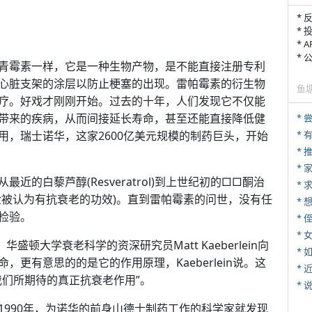
* 
* 
* 
*
青霉素一样，它是一种生物产物，是不能直接注册专利
心脏支架的涂层以防止梗塞的出现。雷帕霉素的衍生物
鱼
疗。好戏才刚刚开始。过去的十年，人们发现它不仅能
带来的疾病，从而间接延长寿命，甚至还能直接降低健
*
用，瑞士诺华，这家2600亿美元规模的制药巨头，开始
*
*
的白藜芦醇(Resveratrol)到上世纪初的□□酮治
*
金被认为有抗衰老的功效)。直到雷帕霉素的问世，没有任
检验。
* 
*
顿大学衰老科学的资深研究员Matt Kaeberlein向
*
更有意思的的是它的作用原理，Kaeberlein说。这
*
我们所期待的真正抗衰老作用”。
*
1990年，为诺华的前身山德士制药工作的科学家就发现