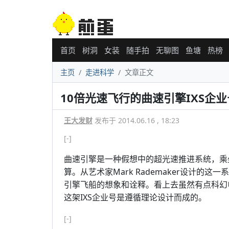
首页
树洞
女装
随手拍
无聊图
鱼塘
热榜
主页
走进科学
文章正文
10倍光速飞行的曲速引擎IXS企业号
王大发财
发布于 2014.06.16 , 18:23
[-]
曲速引擎是一种假想中的超光速推进系统，乘
算。从艺术家Mark Rademaker设计
引擎飞船的想象和诠释。看上去虽然有点科幻
这架IXS企业号是遵循理论设计而成的。
[-]