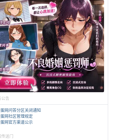
务公告
煎蛋网问答分区关闭通知
煎蛋网社区管理规定
煎蛋网官方渠道公示
蛋传送门