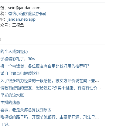
反馈：sein@jandan.com
投稿：
微信小程序煎蛋(扫码)
APP：
jandan.net/app
 公众号：王摸鱼
塘
 我的个人戒烟经历
侄子被骗彩礼了，30w
 想换一个电饭煲，各位蛋友有自用比较好用的推荐吗？
 尝试自己做点电解质饮料
*
投入了很多精力经营的一段感情，被女方评价说在向下兼容我，感觉有点破防
*
想请教有经验的蛋友，想给媳妇7夕买个跳蛋，有没有性价比高的推荐
 千里光的流水账
女主播的热恋
 大喜事，老是头疼总算找到原因
*
有啥搞钱的路子吗，开源节流都行，主要是开源，刑法里的咱不做
打工记、