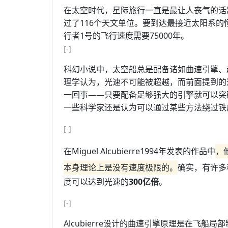
在太空时代，星际旅行一直是最让人丧气的话题
过了116个天文单位。要到达最接近太阳系的恒星比邻
行者1号的飞行速度需要75000年。
[-]
科幻小说中，太空船总是配备诸如曲速引擎、
理学认为，光速不可能被超越，而前面提到的
一回事——只要配备足够强大的引擎就可以突
一些科学家还是认为可以通过某些方法绕过铁
[-]
在Miguel Alcubierre1994年发表的作品中
，
本身理论上是没有速度极限的。
确实，有许多
度可以达到光速的
300亿倍
。
[-]
Alcubierre设计的曲速引擎原理是在飞船局部