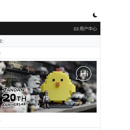
用户中心
告
广