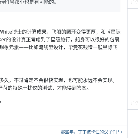
行者1号都小也是有可能的。
广
看出White博士的计算成果，飞船的圆环变得更厚，和《星际
aker的设计真正考虑到了星级旅行，船身可以很好的包裹
想象元素——比如流线型设计，毕竟花钱造一艘星际飞
多久，不过肯定不会很快实现，也可能永远不会实现。
最严苛的特殊干扰仪的测试，才能得到答案。
。
广
那些年，丁丁被卡住的汉子们