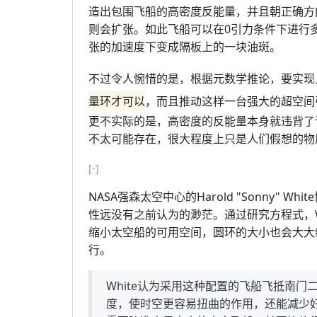
造出包围飞船的高密度反能量，并且朝正确方
则会扩张。如此飞船可以在0引力条件下进行
张的加速度下变成隔板上的一块油斑。
不过令人惋惜的是，根据元数学推论，要实现
量环才可以
，而且推动这样一台强大的超空间
更不实际的是，高密度的反能量本身就违背了
不太可能存在，很大程度上只是人们假想的物
[-]
NASA强森太空中心的Harold "Sonny"
性远没有之前认为的渺茫。通过研究方程式，W
缩小太空船的可用空间，圆环的大小也会大大缩
行。
White认为采用这种配置的飞船飞抵南
度，使时空更容易扭曲的作用，还能减少