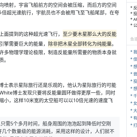
向喷射，宇宙飞船前方的空间会被压缩，而后方的空间
* 
多倍超光速航行，宇航员也不会被甩飞至飞船尾部，在夸
* 
* 
*
上面提到的这种超光速飞行，
至少要木星那么大的反能
鱼
引擎需要巨大的能量，
除非把木星全部转化为纯能量
。
许多物理学理论极限，制造反能量所需要的物质本身就
*
* 
质。
*
*
 White博士表示星际旅行还是乐观的，他认为星际旅行的可能
hite博士发现只要将反能量圆环做得更厚一些，同时
*
小，这样10米宽的太空船可以以10倍光速的速度飞
* 
*
门二只需5个多月时间，船身周围的泡泡起到降低时空刚
* 
好几个数量级的能源消耗，采用这样的设计，人们就不