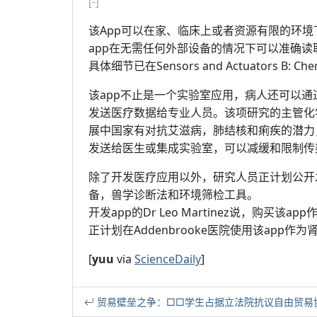
[-]
该App可以在家、临床上或者资源有限的环境
app在无需任何外部设备的情况下可以准确读
具体细节已在Sensors and Actuators B: C
该app不止是一个实验室应用，病人还可以
发送医疗数据给专业人员。该项研究的主管化学工程
展中国家有对抗艾滋病，肺结核和痢疾的潜力
发送给医生或集成实验室，可以减缓和限制传
除了开发医疗应用以外，研究人员正计划公开
备，兽学诊断法和环境筛检工具。
开发app的Dr Leo Martinez说，购
正计划在Addenbrooke医院使用该app
[
yuu
via
ScienceDaily
]
贸易壁垒之争：□□学生占据立法院抗议自由贸易