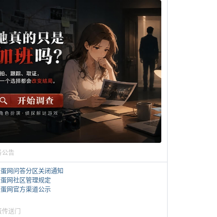
务公告
煎蛋网问答分区关闭通知
煎蛋网社区管理规定
煎蛋网官方渠道公示
蛋传送门