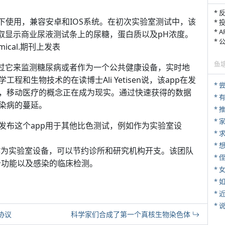
* 
下使用，兼容安卓和IOS系统。在初次实验室测试中，该
* 
* 
取显示商业尿液测试条上的尿糖，蛋白质以及pH浓度。
*
hemical.期刊上发表
鱼
通过它来监测糖尿病或者作为一个公共健康设备，实时地
和生物技术的在读博士Ali Yetisen说，该app在发
*
，移动医疗的概念正在成为现实。通过快速获得的数据
染病的蔓延。
*
*
发布这个app用于其他比色测试，例如作为实验室设
*
买该app作为实验室设备，可以节约诊所和研究机构开支。该团队
* 
作为肾功能以及感染的临床检测。
*
*
*
*
协议
科学家们合成了第一个真核生物染色体