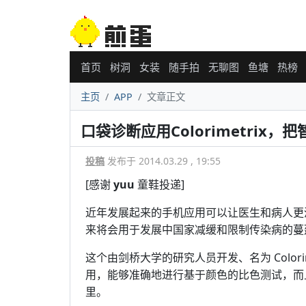
首页
树洞
女装
随手拍
无聊图
鱼塘
热榜
主页
APP
文章正文
口袋诊断应用Colorimetrix
投稿
发布于 2014.03.29 , 19:55
[感谢
yuu
童鞋投递]
近年发展起来的手机应用可以让医生和病人更
来将会用于发展中国家减缓和限制传染病的蔓
这个由剑桥大学的研究人员开发、名为 Colorimet
用，能够准确地进行基于颜色的比色测试，而
里。