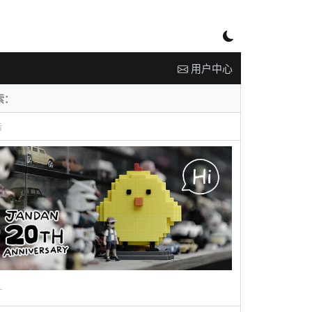
用户中心
告
广