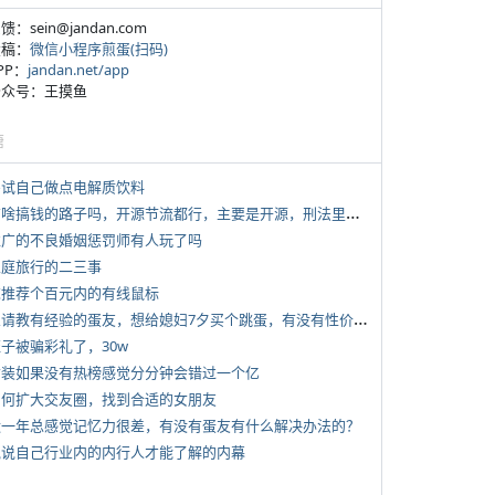
反馈：sein@jandan.com
投稿：
微信小程序煎蛋(扫码)
APP：
jandan.net/app
 公众号：王摸鱼
塘
 尝试自己做点电解质饮料
*
有啥搞钱的路子吗，开源节流都行，主要是开源，刑法里的咱不做
 推广的不良婚姻惩罚师有人玩了吗
 家庭旅行的二三事
 求推荐个百元内的有线鼠标
*
想请教有经验的蛋友，想给媳妇7夕买个跳蛋，有没有性价比高的推荐
侄子被骗彩礼了，30w
 女装如果没有热榜感觉分分钟会错过一个亿
 如何扩大交友圈，找到合适的女朋友
 近一年总感觉记忆力很差，有没有蛋友有什么解决办法的？
 说说自己行业内的内行人才能了解的内幕