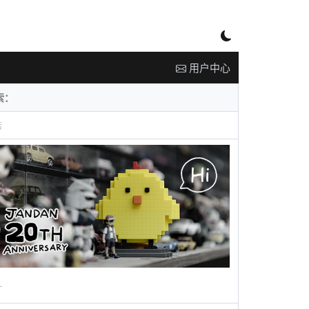
用户中心
告
广