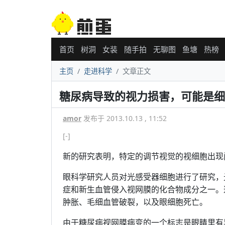
首页
树洞
女装
随手拍
无聊图
鱼塘
热榜
主页
走进科学
文章正文
糖尿病导致的视力损害，可能是细
amor
发布于 2013.10.13 , 11:52
[-]
新的研究表明，特定的调节视觉的视细胞出现
眼科学研究人员对光感受器细胞进行了研究，
症和新生血管侵入视网膜的化合物成分之一。
肿胀、毛细血管破裂，以及眼细胞死亡。
由于糖尿病视网膜病变的一个标志是眼睛里有