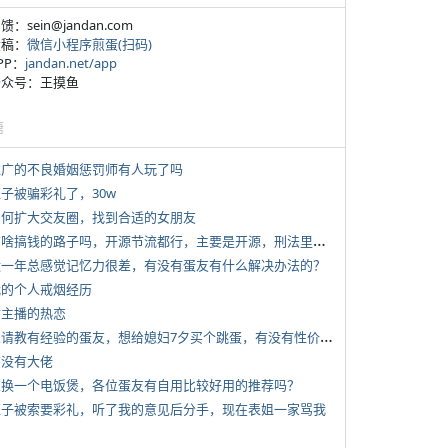
反馈：sein@jandan.com
投稿：
微信小程序煎蛋(扫码)
APP：
jandan.net/app
 公众号：王摸鱼
塘
 推广的不良婚姻惩罚师有人玩了吗
侄子被骗彩礼了，30w
 如何扩大交友圈，找到合适的女朋友
*
有啥搞钱的路子吗，开源节流都行，主要是开源，刑法里的咱不做
 近一年总感觉记忆力很差，有没有蛋友有什么解决办法的？
 我的个人戒烟经历
女主播的热恋
*
想请教有经验的蛋友，想给媳妇7夕买个跳蛋，有没有性价比高的推荐
有没有大佬
 想换一个电饭煲，各位蛋友有自用比较好用的推荐吗？
 侄子被索要彩礼，听了我的意见后分手，现在表姐一家骂我