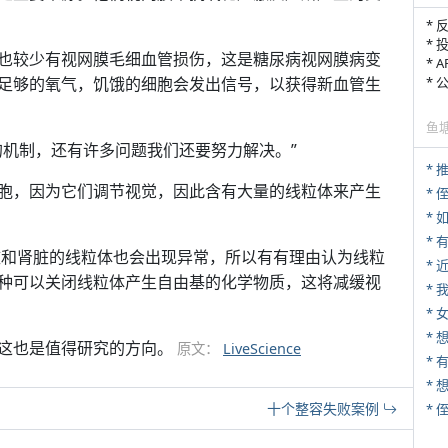
* 
* 
也较少有视网膜毛细血管损伤，这是糖尿病视网膜病变
* 
足够的氧气，饥饿的细胞会发出信号，以获得新血管生
*
鱼
的机制，还有许多问题我们还要努力解决。”
*
胞，因为它们调节视觉，因此含有大量的线粒体来产生
* 
*
心脏和肾脏的线粒体也会出现异常，所以有有理由认为线粒
*
种可以关闭线粒体产生自由基的化学物质，这将减缓视
*
* 
这也是值得研究的方向。
原文：
LiveScience
* 
*
十个整容失败案例
*