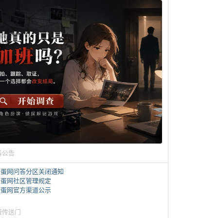
务公告
煎蛋网问答分区关闭通知
煎蛋网社区管理规定
煎蛋网官方渠道公示
蛋传送门