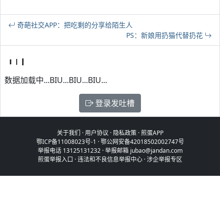
奇葩社交APP：把吃剩的分享给陌生人
PS：新娘用扔猫代替扔花
数据加载中...BIU...BIU...BIU...
登录发吐槽
关于我们
·
用户协议
·
隐私政策
·
煎蛋APP
鄂ICP备11008023号-1
·
鄂公网安备42018502002747号
举报电话 13125131232 · 举报邮箱 jubao@jandan.com
煎蛋举报入口
·
违法和不良信息举报中心
·
涉企举报专区