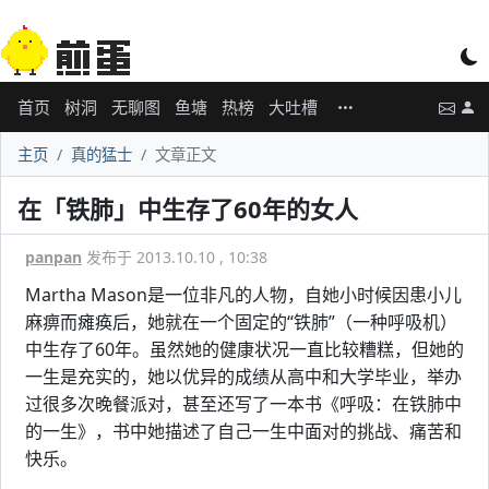
首页
树洞
无聊图
鱼塘
热榜
大吐槽
主页
真的猛士
文章正文
在「铁肺」中生存了60年的女人
panpan
发布于 2013.10.10 , 10:38
Martha Mason是一位非凡的人物，自她小时候因患小儿
麻痹而瘫痪后，她就在一个固定的“铁肺”（一种呼吸机）
中生存了60年。虽然她的健康状况一直比较糟糕，但她的
一生是充实的，她以优异的成绩从高中和大学毕业，举办
过很多次晚餐派对，甚至还写了一本书《呼吸：在铁肺中
的一生》，书中她描述了自己一生中面对的挑战、痛苦和
快乐。