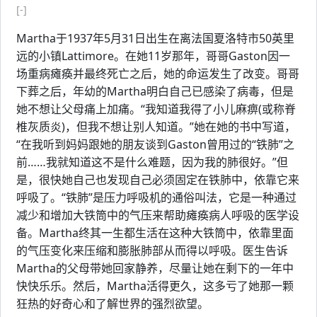
[-]
Martha于1937年5月31日出生在离法国夏洛特市50英里
远的小镇Lattimore。在她11岁那年，哥哥Gaston因一
场重病瘫痪并最终死亡之后，她的命运发生了改变。哥哥
下葬之后，年幼的Martha明白自己已感染了病毒，但是
她不想让父母痛上加痛。“我知道我得了小儿麻痹(或称脊
椎灰质炎)，但我不想让别人知道。”她在她的书中写道，
“在我听到妈妈跟她的朋友谈到Gaston曾用过的“铁肺”之
前……我就知道这不是什么难题，因为我的肺很好。”但
是，很快她自己也发现自己必须固定在铁肺中，依靠它来
呼吸了。“铁肺”是压力呼吸机的通俗叫法，它是一种通过
减少和增加大铁筒中的气压来帮助瘫痪病人呼吸的医学设
备。Martha终其一生都生活在这种大铁筒中，依靠里面
的气压变化来压缩和膨胀肺部从而得以呼吸。医生告诉
Martha的父母带她回家静养，尽量让她在剩下的一年中
快快乐乐。然后，Martha活得更久，这多亏了她那一颗
狂热的好奇心和了解世界的强烈欲望。