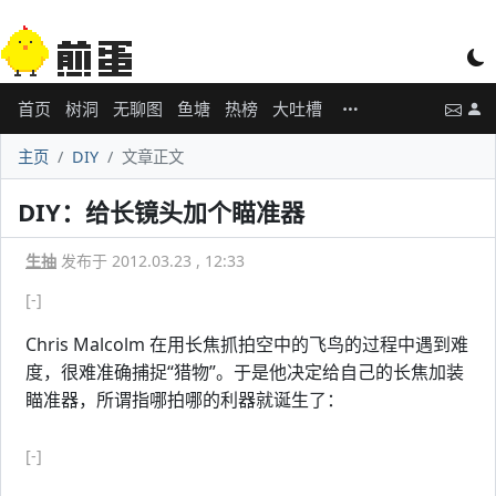
首页
树洞
无聊图
鱼塘
热榜
大吐槽
主页
DIY
文章正文
DIY：给长镜头加个瞄准器
生抽
发布于 2012.03.23 , 12:33
[-]
Chris Malcolm 在用长焦抓拍空中的飞鸟的过程中遇到难
度，很难准确捕捉“猎物”。于是他决定给自己的长焦加装
瞄准器，所谓指哪拍哪的利器就诞生了：
[-]