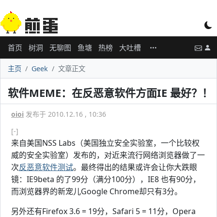
首页
树洞
无聊图
鱼塘
热榜
大吐槽
主页
Geek
文章正文
软件MEME：在反恶意软件方面IE 最好？！
oioi
发布于 2010.12.16 , 10:36
[-]
来自美国NSS Labs（美国独立安全实验室，一个比较权
威的安全实验室）发布的，对近来流行网络浏览器做了一
次
反恶意软件测试
。最终得出的结果或许会让你大跌眼
镜：IE9beta 的了99分（满分100分），IE8 也有90分，
而浏览器界的新宠儿Google Chrome却只有3分。
另外还有Firefox 3.6 = 19分，Safari 5 = 11分，Opera