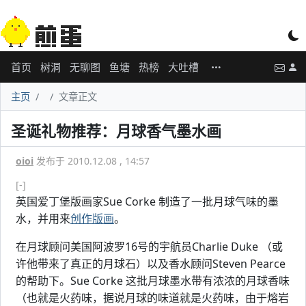
首页
树洞
无聊图
鱼塘
热榜
大吐槽
主页
文章正文
圣诞礼物推荐：月球香气墨水画
oioi
发布于 2010.12.08 , 14:57
[-]
英国爱丁堡版画家Sue Corke 制造了一批月球气味的墨
水，并用来
创作版画
。
在月球顾问美国阿波罗16号的宇航员Charlie Duke （或
许他带来了真正的月球石）以及香水顾问Steven Pearce
的帮助下。Sue Corke 这批月球墨水带有浓浓的月球香味
（也就是火药味，据说月球的味道就是火药味，由于熔岩