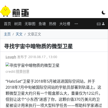
首页
树洞
无聊图
鱼塘
热榜
大吐槽
主页
天文
文章正文
寻找宇宙中暗物质的微型卫星
Lough
发布于 2018.08.17 , 13:00
credit:锐景创意
“HaloSat”卫星于2018年5月被送进国际空间站，并于
2018年7月中旬被国际空间站的宇航员部署到轨道上。这
颗微型卫星大约只有一个鞋盒那么大，重量仅为12公斤。
但别让这个“小东西”迷惑了你，这颗价值370万美元的卫
星被设计用来执行一项大型科学任务——帮助科学家通过