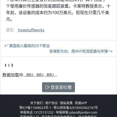
个使用廉价传感器的恒星跟踪装置。卡莱特教授表示，十
年前，该设备的成本约为100万美元，但现在只需几千美
元。
原文：
howstuffworks
美国收入最高的25个职业
安保新方向：用WiFi检测武器与炸弹
数据加载中...BIU...BIU...BIU...
登录发吐槽
关于我们
·
用户协议
·
隐私政策
·
煎蛋APP
鄂ICP备11008023号-1
·
鄂公网安备42018502002747号
举报电话 13125131232 · 举报邮箱 jubao@jandan.com