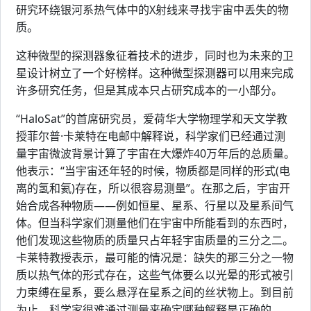
研究环绕银河系热气体中的X射线来寻找宇宙中丢失的物
质。
这种微型的探测器象征着技术的进步，同时也为未来的卫
星设计树立了一个好榜样。这种微型探测器可以用来完成
许多研究任务，但是其成本只占研究成本的一小部分。
“HaloSat”的首席研究员，爱荷华大学物理学和天文学教
授菲尔普·卡莱特在电邮中解释说，科学家们已经通过测
量宇宙微波背景计算了宇宙在大爆炸40万年后的总质量。
他表示：“当宇宙还年轻的时候，物质都是同样的形式(电
离的氢和氦)存在，所以很容易测量”。在那之后，宇宙开
始合成各种物质——例如恒星、星系、行星以及星系间气
体。但当科学家们测量他们在宇宙中所能看到的东西时，
他们发现这些物质的质量只占年轻宇宙质量的三分之二。
卡莱特教授表示，最可能的情况是：缺失的那三分之一物
质以热气体的形式存在，这些气体要么以光晕的形式被引
力束缚在星系，要么悬浮在星系之间的丝状物上。到目前
为止，科学家很难通过测量来确定哪种解释是正确的。