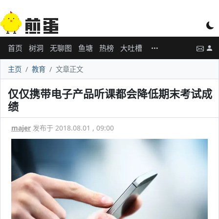
首页
树洞
无聊图
鱼塘
热榜
大吐槽
主页
教育
文章正文
仅仅携带电子产品听课都会降低期末考试成
绩
majer
发布于 2018.08.01 , 09:00