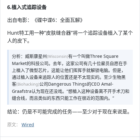
6.植入式追踪设备
出自电影：《碟中谍6：全面瓦解》
Hunt特工用一种“皮肤缝合器”将一个追踪设备植入了某个
人的皮下。
分析：威斯康星州
有一个叫做Three Square
(Wisconsin)
Market的科技公司。去年，这家公司有几十位雇员自愿在手
上植入了微型芯片，这能让他们挥挥手就解锁电脑。但是，
通过植入设备来追踪人的位置还是不太现实的。至少生物黑
客
公司Dangerous Things的CEO Amal-
(Biohacking)
Graafstra认为现在还没戏。“想植入这种设备离不开手术刀和
缝合线，而且类似的东西只能工作在很近的范围内。”
结论：仍是不可能完成的任务——至少对于现在来说是。
原文：
Wired