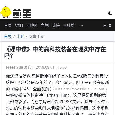
首页
树洞
无聊图
鱼塘
热榜
大吐槽
主页
电影
文章正文
《碟中谍》中的高科技装备在现实中存在
吗？
Freez Sun
发布于 2018.08.01 , 10:00
你还记得汤姆·克鲁斯挂在绳子上入侵CIA保险库的经典段
落吧？那已经是22年前了。今年夏天，阿汤哥还会在最新
的《碟中谍6：全面瓦解》
(Mission: Impossible - Fallout )
中继续扮演的秘密特工Ethan Hunt，这已经是系列的第
六部电影了，而总票房已经超过28亿美元。除去令人过耳
难忘的洗脑主题曲和让人倒吸冷气的动作场面，这个系列
最为人熟知的应该就是其中的高科技装备了，而其中真有