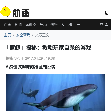
首页
树洞
无聊图
鱼塘
热榜
大吐槽
主页
安全警示
文章正文
「蓝鲸」揭秘：教唆玩家自杀的游戏
投稿
发布于 2017.04.29 , 19:38
# 感谢
笑眯眯的狗
童鞋投稿：