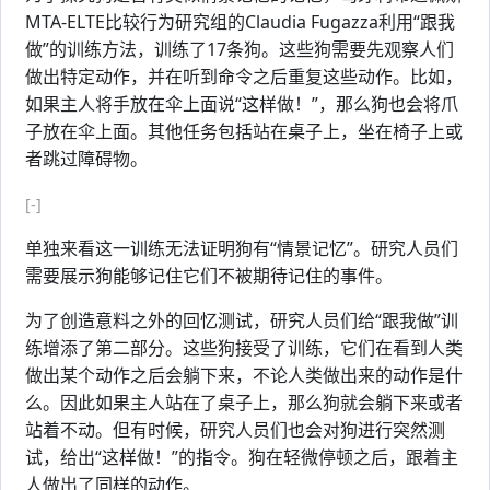
MTA-ELTE比较行为研究组的Claudia Fugazza利用“跟我
做”的训练方法，训练了17条狗。这些狗需要先观察人们
做出特定动作，并在听到命令之后重复这些动作。比如，
如果主人将手放在伞上面说“这样做！”，那么狗也会将爪
子放在伞上面。其他任务包括站在桌子上，坐在椅子上或
者跳过障碍物。
[-]
单独来看这一训练无法证明狗有“情景记忆”。研究人员们
需要展示狗能够记住它们不被期待记住的事件。
为了创造意料之外的回忆测试，研究人员们给“跟我做”训
练增添了第二部分。这些狗接受了训练，它们在看到人类
做出某个动作之后会躺下来，不论人类做出来的动作是什
么。因此如果主人站在了桌子上，那么狗就会躺下来或者
站着不动。但有时候，研究人员们也会对狗进行突然测
试，给出“这样做！”的指令。狗在轻微停顿之后，跟着主
人做出了同样的动作。