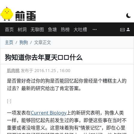
首页
树洞
无聊图
鱼塘
热榜
大吐槽
主页
狗狗
文章正文
狗知道你去年夏天□□什么
肌肉桃
发布于 2016.11.25 , 16:00
是否曾好奇过你的狗是否能回忆起你曾经是个糟糕主人的
过去？最新的研究给出了肯定答案。
[-]
一项发表在
Current Biology
上的新研究表明，狗像人类
一样，能够回忆起先前发生过的事，即便这些事在当时不
重要或者没啥意义。这意味着狗有“情景记忆”，即在心里