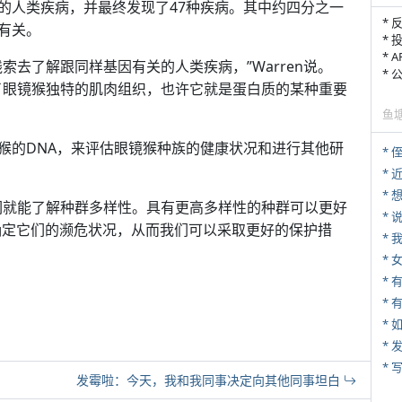
的人类疾病，并最终发现了47种疾病。其中约四分之一
* 
有关。
* 
* 
索去了解跟同样基因有关的人类疾病，”Warren说。
*
了眼镜猴独特的肌肉组织，也许它就是蛋白质的某种重要
鱼
猴的DNA，来评估眼镜猴种族的健康状况和进行其他研
* 
*
们就能了解种群多样性。具有更高多样性的种群可以更好
*
我们确定它们的濒危状况，从而我们可以采取更好的保护措
*
*
* 
*
*
* 
发霉啦：今天，我和我同事决定向其他同事坦白