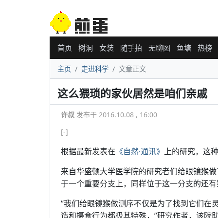
首页
树洞
女装
随手拍
无聊图
鱼塘
热榜
主页
走进科学
文章正文
这么猥琐的家伙居然是咱们亲戚
许叔
发布于 2016.10.08 , 16:00
[-]
根据最新发表在
《自然·通讯》
上的研究，这
来自华盛顿大学医学院的研究者们给眼镜猴做
于一个重要分支上，同样位于这一分支的还有
“我们给眼镜猴做测序不仅是为了找到它们在
造和摄食行为都极其特殊，”研究作者，该院助理教授