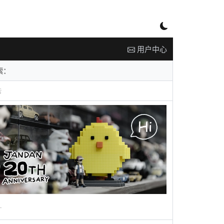
用户中心
告
广