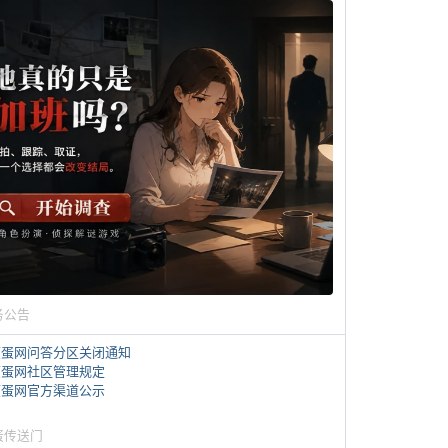
务公告
煎蛋网问答分区关闭通知
煎蛋网社区管理规定
煎蛋网官方渠道公示
蛋传送门