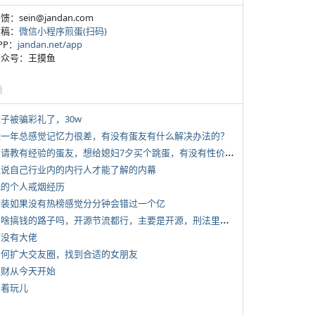
反馈：sein@jandan.com
投稿：
微信小程序煎蛋(扫码)
APP：
jandan.net/app
 公众号：王摸鱼
塘
侄子被骗彩礼了，30w
 近一年总感觉记忆力很差，有没有蛋友有什么解决办法的？
*
想请教有经验的蛋友，想给媳妇7夕买个跳蛋，有没有性价比高的推荐
 说说自己行业内的内行人才能了解的内幕
 我的个人戒烟经历
 女装如果没有热榜感觉分分钟会错过一个亿
*
有啥搞钱的路子吗，开源节流都行，主要是开源，刑法里的咱不做
有没有大佬
 如何扩大交友圈，找到合适的女朋友
 发财从今天开始
写着玩儿