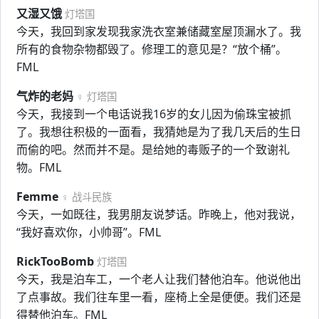
又湿又饿
灯塔国
今天，我回到家发现我家洗衣室兼储藏室屋顶漏水了。我
所有的食物杂物都毁了。修理工的意见是？“放个桶”。
FML
气炸的老妈
♀ 灯塔国
今天，我接到一个电话说我16岁的女儿因为偷珠宝被抓
了。我想往积极的一面看，我猜她是为了我几天后的生日
而偷的吧。然而并不是。是给她的毒贩子的一个致谢礼
物。FML
Femme
♀ 战斗民族
今天，一如既往，我男朋友说梦话。昨晚上，他对我说，
“我好喜欢你，小帅哥”。FML
RickTooBomb
灯塔国
今天，我是泊车工，一个老人让我们替他泊车。他说他出
了点事故。我们往车里一看，座椅上全是便便。我们还是
得替他泊车。FML