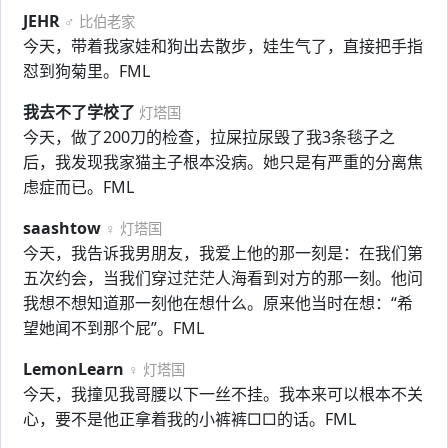
JEHR
♂ 比伯老家
今天，带着我家娃和狗出去散步，娃生气了，直接把手指
怼到狗菊里。FML
我去不了学校了
灯塔国
今天，做了200刀的检查，拉屎拉尿毁了我3条毯子之
后，我发现我家猫主子根本没病。她只是有严重的分离焦
虑症而已。FML
saashtow
♀ 灯塔国
今天，我告诉我男朋友，我爱上他的那一刻是：在我们第
五次约会，当我们穿过茫茫人海看到对方的那一刻。他问
我想不想知道那一刻他在想什么。原来他当时在想：“希
望她闻不到那个屁”。FML
LemonLearn
♀ 灯塔国
今天，我撞见我哥腰以下一丝不挂。我本来可以根本不关
心，要不是他正拿着我的小裤裤□□的话。FML