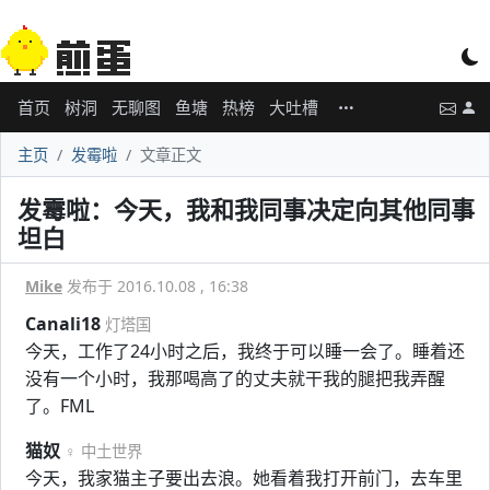
首页
树洞
无聊图
鱼塘
热榜
大吐槽
主页
发霉啦
文章正文
发霉啦：今天，我和我同事决定向其他同事
坦白
Mike
发布于 2016.10.08 , 16:38
Canali18
灯塔国
今天，工作了24小时之后，我终于可以睡一会了。睡着还
没有一个小时，我那喝高了的丈夫就干我的腿把我弄醒
了。FML
猫奴
♀ 中土世界
今天，我家猫主子要出去浪。她看着我打开前门，去车里