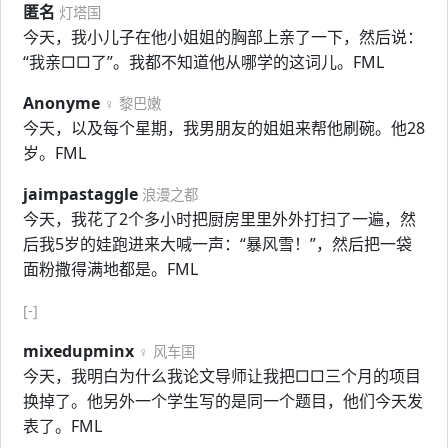
匿名
灯塔国
今天，我小儿子在他小姐姐的胸部上亲了一下，然后说：
“我亲□□了”。我都不知道他从哪学的这词儿。FML
Anonyme
♀ 黎巴嫩
今天，以及每个星期，我男朋友的姐姐来帮他刷碗。他28
岁。FML
jaimpastaggle
浪漫之都
今天，我花了2个多小时把厨房里里外外打扫了一遍，然
后我5岁的娃跑进来大喊一声：“暴风雪！”，然后把一袋
面粉撒得满地都是。FML
[-]
mixedupminx
♀ 风车国
今天，我明白为什么我论文导师让我把□□三个月的项目
换掉了。他另外一个学生写的是同一个题目，他们今天发
表了。FML