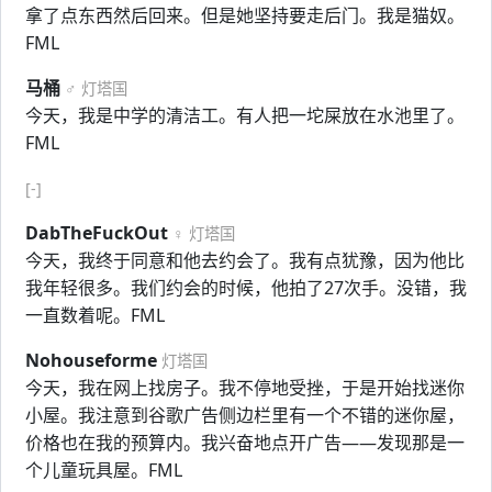
拿了点东西然后回来。但是她坚持要走后门。我是猫奴。
FML
马桶
♂ 灯塔国
今天，我是中学的清洁工。有人把一坨屎放在水池里了。
FML
[-]
DabTheFuckOut
♀ 灯塔国
今天，我终于同意和他去约会了。我有点犹豫，因为他比
我年轻很多。我们约会的时候，他拍了27次手。没错，我
一直数着呢。FML
Nohouseforme
灯塔国
今天，我在网上找房子。我不停地受挫，于是开始找迷你
小屋。我注意到谷歌广告侧边栏里有一个不错的迷你屋，
价格也在我的预算内。我兴奋地点开广告——发现那是一
个儿童玩具屋。FML